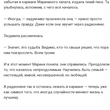
забытая в кармане Марининого халата, издала тихий писк. Та
улыбнулась, вспомнив, с чего всё началось.
— Иногда, — задумчиво произнесла она, — нужно просто
услышать правду. Даже если она звучит через радионяню.
Людмила рассмеялась:
— Значит, это судьба. Видимо, кто-то свыше решил, что пора
нам повзрослеть. Всем троим.
И в этот момент Марина поняла: они справились. Преодолели
то, что казалось непреодолимым. Научились быть семьёй —
настоящей, живой, несовершенной, но любящей.
А радионяня так и осталась лежать в кармане — теперь уже
как символ того, что иногда случайности меняют жизнь к
лучшему.