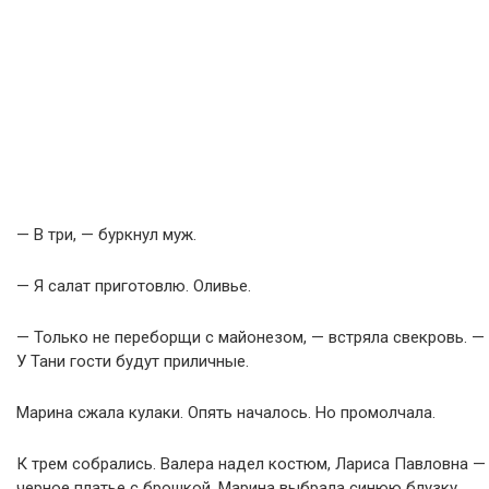
— В три, — буркнул муж.
— Я салат приготовлю. Оливье.
— Только не переборщи с майонезом, — встряла свекровь. —
У Тани гости будут приличные.
Марина сжала кулаки. Опять началось. Но промолчала.
К трем собрались. Валера надел костюм, Лариса Павловна —
черное платье с брошкой. Марина выбрала синюю блузку.