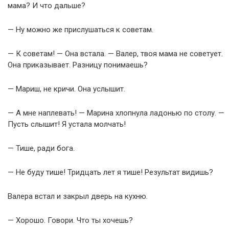
мама? И что дальше?
— Ну можно же прислушаться к советам.
— К советам! — Она встала. — Валер, твоя мама не советует.
Она приказывает. Разницу понимаешь?
— Мариш, не кричи. Она услышит.
— А мне наплевать! — Марина хлопнула ладонью по столу. —
Пусть слышит! Я устала молчать!
— Тише, ради бога.
— Не буду тише! Тридцать лет я тише! Результат видишь?
Валера встал и закрыл дверь на кухню.
— Хорошо. Говори. Что ты хочешь?