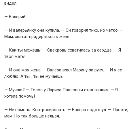
видел.
— Валерий!
— И валерьянку она купила. — Он говорил тихо, но четко. —
Мам, хватит придираться к жене.
— Как ты можешь! — Свекровь схватилась за сердце. — Я
твоя мать!
— И она моя жена. — Валера взял Марину за руку. — И я ее
люблю. А ты… ты ее мучаешь.
— Мучаю? — Голос у Лариса Павловны стал тонким. — Я
хотела помочь!
— Не помочь. Контролировать. — Валера вздохнул. — Прости,
мам. Но так больше нельзя.