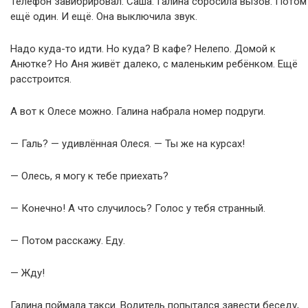
Телефон завибрировал. Саша. Галина сбросила вызов. Потом
ещё один. И ещё. Она выключила звук.
Надо куда-то идти. Но куда? В кафе? Нелепо. Домой к
Анютке? Но Аня живёт далеко, с маленьким ребёнком. Ещё
расстроится.
А вот к Олесе можно. Галина набрала номер подруги.
— Галь? — удивлённая Олеся. — Ты же на курсах!
— Олесь, я могу к тебе приехать?
— Конечно! А что случилось? Голос у тебя странный.
— Потом расскажу. Еду.
— Жду!
Галина поймала такси. Водитель попытался завести беседу,