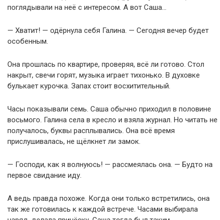
поглядывали на неё с интересом. А вот Саша…
— Хватит! — одёрнула себя Галина. — Сегодня вечер будет
особенным.
Она прошлась по квартире, проверяя, всё ли готово. Стол
накрыт, свечи горят, музыка играет тихонько. В духовке
булькает курочка. Запах стоит восхитительный.
Часы показывали семь. Саша обычно приходил в половине
восьмого. Галина села в кресло и взяла журнал. Но читать не
получалось, буквы расплывались. Она всё время
прислушивалась, не щёлкнет ли замок.
— Господи, как я волнуюсь! — рассмеялась она. — Будто на
первое свидание иду.
А ведь правда похоже. Когда они только встретились, она
так же готовилась к каждой встрече. Часами выбирала
наряд, делала причёску. Саша тогда был таким