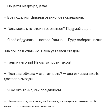
— Но дети, квартира, дача…
— Всё поделим. Цивилизованно, без скандалов.
— Галь, может, не стоит торопиться? Подумай ещё…
— Я всё обдумала, — встала Галина. — Буду собирать вещи.
Она пошла в спальню. Саша увязался следом.
— Галь, ну что ты! Из-за глупости такой!
— Полгода обмана – это глупость? — она открыла шкаф,
достала чемодан.
— Я же объяснил, как получилось!
— Получилось, — кивнула Галина, складывая вещи. — А
теперь получается по-другому.