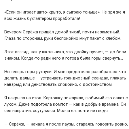
«Если он играет шито-крыто, я сыграю тоньше». Не зря же я
всю жизнь бухгалтером проработала!
Вечером Серёжа пришёл домой тихий, почти незаметный.
Глаза по сторонам, руки беспокойно мнут пакет с хлебом.
Этот взгляд, как у школьника, что двойку прячет, — до боли
знаком. Когда-то ради него я готова была горы свернуть…
Но теперь горы рухнули. И мне предстояло разобраться: что
делать дальше — устраивать грандиозный скандал, плакать
навзрыд или действовать спокойно, с достоинством.
Я накрыла на стол. Картошку пожарила, любимый его салат с
луком. Даже подогрела компот — как в добрые времена. Он
сел напротив, ссутулился. Молча ел, почти не глядя.
— Серёжа, — начала я после паузы, стараясь говорить ровно,