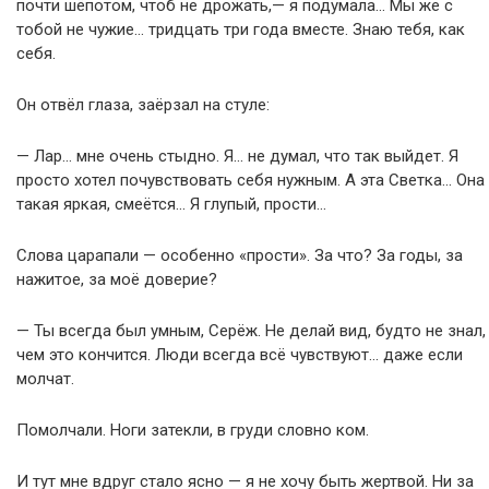
почти шёпотом, чтоб не дрожать,— я подумала… Мы же с
тобой не чужие… тридцать три года вместе. Знаю тебя, как
себя.
Он отвёл глаза, заёрзал на стуле:
— Лар… мне очень стыдно. Я… не думал, что так выйдет. Я
просто хотел почувствовать себя нужным. А эта Светка… Она
такая яркая, смеётся… Я глупый, прости…
Слова царапали — особенно «прости». За что? За годы, за
нажитое, за моё доверие?
— Ты всегда был умным, Серёж. Не делай вид, будто не знал,
чем это кончится. Люди всегда всё чувствуют… даже если
молчат.
Помолчали. Ноги затекли, в груди словно ком.
И тут мне вдруг стало ясно — я не хочу быть жертвой. Ни за