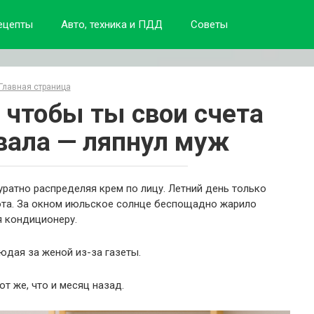
ецепты
Авто, техника и ПДД
Советы
Главная страница
 чтобы ты свои счета
вала — ляпнул муж
уратно распределяя крем по лицу. Летний день только
хота. За окном июльское солнце беспощадно жарило
я кондиционеру.
юдая за женой из-за газеты.
от же, что и месяц назад.