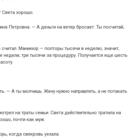
т Света хорошо.
ина Петровна. — А деньги на ветер бросает. Ты посчитай,
е считал. Маникюр — полторы тысячи в неделю, значит,
е недели, три тысячи за процедуру. Получается еще шесть
асоту.
ь. — А ты молчишь. Жену нужно направлять, а не потакать
отрел на траты семьи. Света действительно тратила на
рошо, почти как муж.
рь, когда свекровь уехала.