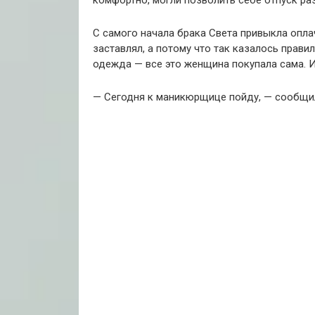
комфортно, могли позволить себе отпуск раз
С самого начала брака Света привыкла опла
заставлял, а потому что так казалось прави
одежда — все это женщина покупала сама. И
— Сегодня к маникюрщице пойду, — сообщил