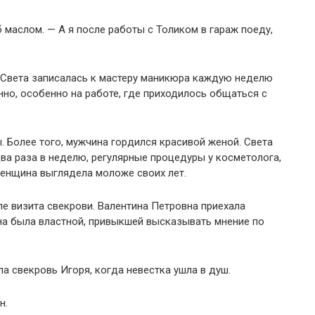
 маслом. — А я после работы с Толиком в гараж поеду,
 Света записалась к мастеру маникюра каждую неделю
нно, особенно на работе, где приходилось общаться с
. Более того, мужчина гордился красивой женой. Света
два раза в неделю, регулярные процедуры у косметолога,
женщина выглядела моложе своих лет.
е визита свекрови. Валентина Петровна приехала
на была властной, привыкшей высказывать мнение по
а свекровь Игоря, когда невестка ушла в душ.
н.