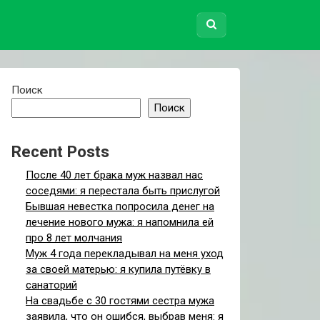
Поиск
Поиск
Recent Posts
После 40 лет брака муж назвал нас
соседями: я перестала быть прислугой
Бывшая невестка попросила денег на
лечение нового мужа: я напомнила ей
про 8 лет молчания
Муж 4 года перекладывал на меня уход
за своей матерью: я купила путёвку в
санаторий
На свадьбе с 30 гостями сестра мужа
заявила, что он ошибся, выбрав меня: я