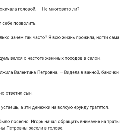
качала головой. — Не многовато ли?
т себе позволить.
лько зачем так часто? Я всю жизнь прожила, ногти сама
думывался о частоте жениных походов в салон.
олжила Валентина Петровна. — Видела в ванной, баночки
но ответил сын.
 устаешь, а эти денежки на всякую ерунду тратятся.
было посеяно. Игорь начал обращать внимание на траты
ны Петровны засели в голове.