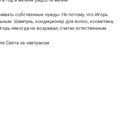
 в год и мелкие радости жизни.
чивать собственные нужды. Не потому, что Игорь
льным. Шампунь, кондиционер для волос, косметика,
горь никогда не возражал, считал естественным.
а Света за завтраком.