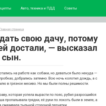
ецепты
Авто, техника и ПДД
Советы
Главная страница
ать свою дачу, потому
ей достали, — высказал
сын.
тались на работе как собаки, но деваться было некуда —
пробках, добрались затемно. Всю ночь колотил дождь, а с
емлю в грязное месиво. Но мы были полны решимости.
раву, которая успела вырасти по пояс, рубил разросшийся
а пропалывала грядки, её руки по локоть были в земле, а
а смахивала тыльной стороной перчатки.