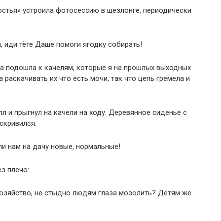
гостья» устроила фотосессию в шезлонге, периодически
ш, иди тёте Даше помоги ягодку собирать!
на подошла к качелям, которые я на прошлых выходных
 раскачивать их что есть мочи, так что цепь гремела и
лл и прыгнул на качели на ходу. Деревянное сиденье с
 скривился.
пи нам на дачу новые, нормальные!
ез плечо:
 хозяйство, не стыдно людям глаза мозолить? Детям же