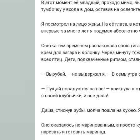
В этот момент её младший, проходя мимо, в
тумбочку у входа в дом, оставив на ослепит
Я посмотрел на лицо жены. На её глаза, в к
впервые за много лет я подумал абсолютно ч
Светка тем временем распаковала свою гиган
крем для загара и колонку. Через минуту тя
всех птиц. Дети, подхваченные ритмом, стал
— Вырубай, — не выдержал я. — В семь утра
— Пущай порадуются за нас! — крикнула в от
с своей клубнички, и все дела!
Даша, стиснув зубы, молча пошла на кухню. 
Оно оказалось не маринованным, а просто к
нарезать и готовить маринад.