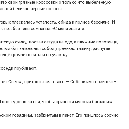
ытер свои грязные кроссовки о только что выбеленную
ельной белизне чёрные полосы.
оторых плескалась усталость, обида и полное бессилие. И
ётко, без тени сомнения: «С меня хватит».
тскую сумку, достав оттуда не еду, а пляжные полотенца,
жёлый бит заполонил собой утреннюю тишину, распугав
и ещё громче носиться по участку.
 соседи поубивают.
вет Светка, притоптывая в такт. — Собери им корзиночку
Я последовал за ней, чтобы принести мясо из багажника.
уском говядины, завёрнутым в пакет. Его пришлось срочно