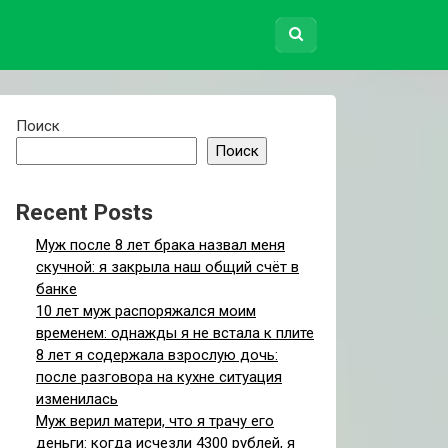
Поиск
Поиск
Recent Posts
Муж после 8 лет брака назвал меня
скучной: я закрыла наш общий счёт в
банке
10 лет муж распоряжался моим
временем: однажды я не встала к плите
8 лет я содержала взрослую дочь:
после разговора на кухне ситуация
изменилась
Муж верил матери, что я трачу его
деньги: когда исчезли 4300 рублей, я