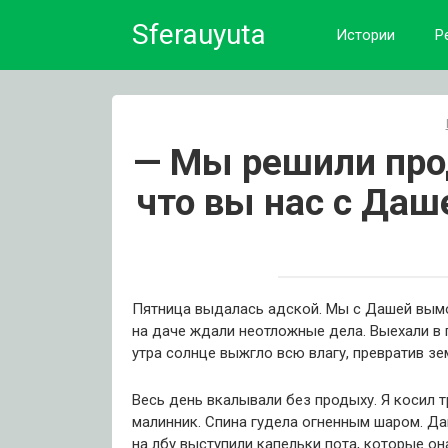
Skip
Sferauyuta
to
Истории
Р
content
— Мы решили прод
что вы нас с Даш
Пятница выдалась адской. Мы с Дашей вымо
на даче ждали неотложные дела. Выехали в 
утра солнце выжгло всю влагу, превратив з
Весь день вкалывали без продыху. Я косил т
малинник. Спина гудела огненным шаром. Даш
на лбу выступили капельки пота, которые он