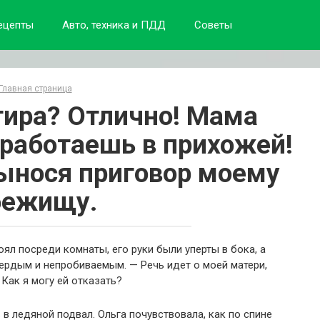
ецепты
Авто, техника и ПДД
Советы
Главная страница
тира? Отлично! Мама
оработаешь в прихожей!
вынося приговор моему
бежищу.
оял посреди комнаты, его руки были уперты в бока, а
вердым и непробиваемым. — Речь идет о моей матери,
 Как я могу ей отказать?
в ледяной подвал. Ольга почувствовала, как по спине