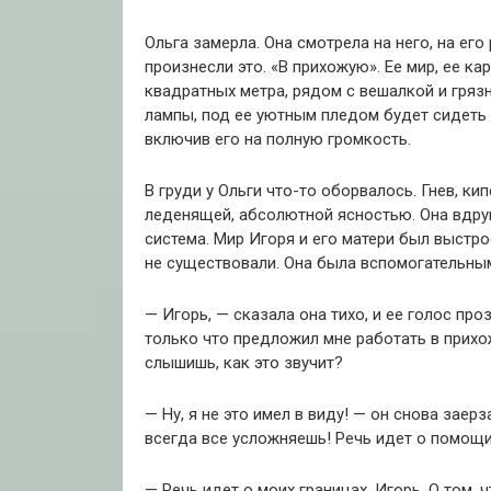
Ольга замерла. Она смотрела на него, на его
произнесли это. «В прихожую». Ее мир, ее к
квадратных метра, рядом с вешалкой и грязно
лампы, под ее уютным пледом будет сидеть
включив его на полную громкость.
В груди у Ольги что-то оборвалось. Гнев, к
леденящей, абсолютной ясностью. Она вдруг
система. Мир Игоря и его матери был выстрое
не существовали. Она была вспомогательны
— Игорь, — сказала она тихо, и ее голос пр
только что предложил мне работать в прихож
слышишь, как это звучит?
— Ну, я не это имел в виду! — он снова заерз
всегда все усложняешь! Речь идет о помощи
— Речь идет о моих границах, Игорь. О том, 