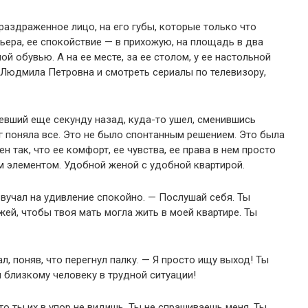
 раздраженное лицо, на его губы, которые только что
арьера, ее спокойствие — в прихожую, на площадь в два
й обувью. А на ее месте, за ее столом, у ее настольной
 Людмила Петровна и смотреть сериалы по телевизору,
ипевший еще секунду назад, куда-то ушел, сменившись
 поняла все. Это не было спонтанным решением. Это была
н так, что ее комфорт, ее чувства, ее права в нем просто
м элементом. Удобной женой с удобной квартирой.
озвучал на удивление спокойно. — Послушай себя. Ты
ей, чтобы твоя мать могла жить в моей квартире. Ты
ал, поняв, что перегнул палку. — Я просто ищу выход! Ты
 близкому человеку в трудной ситуации!
что ты их в упор не видишь. Ты не спрашиваешь меня. Ты