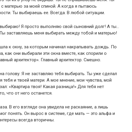
с матерью за моей спиной. А когда я пытаюсь
ости. Ты выбираешь ее. Всегда. В любой ситуации.
е выбираю! Я просто выполняю свой сыновний долг! А ты…
 Ты заставляешь меня выбирать между тобой и матерью!
шла к окну, за которым начинал накрапывать дождь. По
а, как они выбирали эти окна вместе, как спорили о
главный архитектор». Главный архитектор. Смешно.
 на голову. Я не заставляю тебя выбирать. Ты уже сделал
 тебя и твоей матери. А мое мнение, мои чувства, мой
зал: «Квартира твоя! Какая разница!» Для тебя нет
о, что от него останется.
за. В его взгляде она увидела не раскаяние, а лишь
мог понять. Он вырос в системе, где мать — это альфа и
 интересы всегда вторичны.