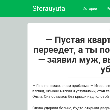
Skip
Sferauyuta
to
Истории
Р
content
— Пустая квар
переедет, а ты п
— заявил муж, 
у
— Я не понимаю, в чем проблема, — Игорь ст
взгляд, обычно мягкий и уступчивый, стал т
Ольга. Она осталась без крыши над головой.
Слова ударили больно, будто открыли дверь 