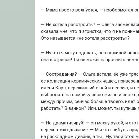
— Мама просто волнуется, — пробормотал он.
— Не хотела расстроить? — Ольга засмеялась
сказала мне, что я эгоистка, что я не поним
Это называется «не хотела расстроить»?
— Ну что я могу поделать, она пожилой чело
она в стрессе! Ты не можешь проявить немн
— Сострадания? — Ольга встала, ее уже трясл
ее коллекция керамических чашек, привезен
имени Карл, переживший с ней и сессию, и п
выбросить на помойку свою жизнь и свое пр
между прочим, сейчас больше твоего, идет о
работать? В ванной? Или, может, ты купишь 
— Не драматизируй! — он махну рукой, и это
перехватило дыхание. — Мы что-нибудь прид
на раскладном диване, а ты… Ну, твой стол м