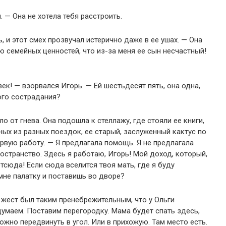
 — Она не хотела тебя расстроить.
, и этот смех прозвучал истерично даже в ее ушах. — Она
аю семейных ценностей, что из-за меня ее сын несчастный!
век! — взорвался Игорь. — Ей шестьдесят пять, она одна,
ого сострадания?
о от гнева. Она подошла к стеллажу, где стояли ее книги,
ных из разных поездок, ее старый, заслуженный кактус по
ервую работу. — Я предлагала помощь. Я не предлагала
остранство. Здесь я работаю, Игорь! Мой доход, который,
тсюда! Если сюда вселится твоя мать, где я буду
мне палатку и поставишь во дворе?
т жест был таким пренебрежительным, что у Ольги
умаем. Поставим перегородку. Мама будет спать здесь,
ожно передвинуть в угол. Или в прихожую. Там место есть.