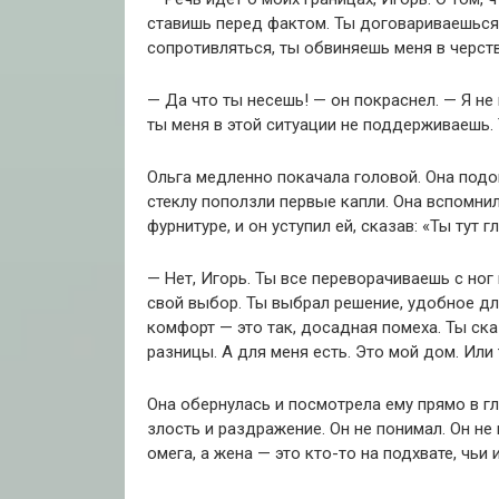
ставишь перед фактом. Ты договариваешься 
сопротивляться, ты обвиняешь меня в черств
— Да что ты несешь! — он покраснел. — Я н
ты меня в этой ситуации не поддерживаешь.
Ольга медленно покачала головой. Она подо
стеклу поползли первые капли. Она вспомнил
фурнитуре, и он уступил ей, сказав: «Ты тут 
— Нет, Игорь. Ты все переворачиваешь с ног
свой выбор. Ты выбрал решение, удобное для
комфорт — это так, досадная помеха. Ты ска
разницы. А для меня есть. Это мой дом. Или т
Она обернулась и посмотрела ему прямо в гла
злость и раздражение. Он не понимал. Он не 
омега, а жена — это кто-то на подхвате, чьи