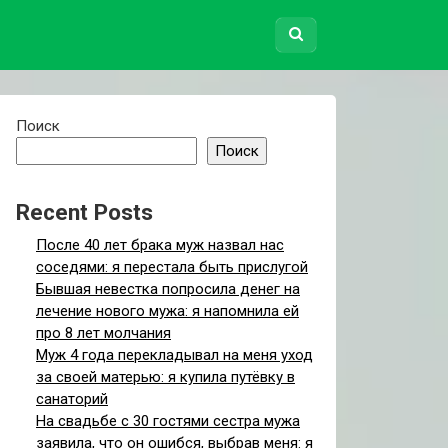
Поиск
Поиск
Recent Posts
После 40 лет брака муж назвал нас
соседями: я перестала быть прислугой
Бывшая невестка попросила денег на
лечение нового мужа: я напомнила ей
про 8 лет молчания
Муж 4 года перекладывал на меня уход
за своей матерью: я купила путёвку в
санаторий
На свадьбе с 30 гостями сестра мужа
заявила, что он ошибся, выбрав меня: я