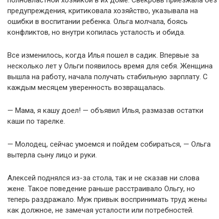
полновластной хозяйкой в их доме. Свекровь приезжала без
предупреждения, критиковала хозяйство, указывала на
ошибки в воспитании ребенка. Ольга молчала, боясь
конфликтов, но внутри копилась усталость и обида.
Все изменилось, когда Илья пошел в садик. Впервые за
несколько лет у Ольги появилось время для себя. Женщина
вышла на работу, начала получать стабильную зарплату. С
каждым месяцем уверенность возвращалась.
— Мама, я кашу доел! — объявил Илья, размазав остатки
каши по тарелке.
— Молодец, сейчас умоемся и пойдем собираться, — Ольга
вытерла сыну лицо и руки.
Алексей поднялся из-за стола, так и не сказав ни слова
жене. Такое поведение раньше расстраивало Ольгу, но
теперь раздражало. Муж привык воспринимать труд жены
как должное, не замечая усталости или потребностей.