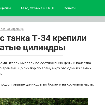
ецепты
Авто, техника и ПДД
Советы
Главная страница
с танка Т-34 крепили
ватые цилиндры
время Второй мировой по соотношению цены и качества.
 времени. До сих пор по всему миру это один из самых
ы.
 продолговатые цилиндры по бокам и на кормовой части.