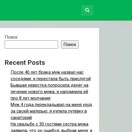
Поиск
Поиск
Recent Posts
После 40 лет брака муж назвал нас
соседями: я перестала быть прислугой
Бывшая невестка попросила денег на
лечение нового мужа: я напомнила ей
про 8 лет молчания
Муж 4 года перекладывал на меня уход
за своей матерью: я купила путёвку в
санаторий
На свадьбе с 30 гостями сестра мужа
заявила, что он ошибся, выбрав меня: я