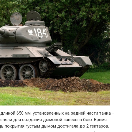
длиной 650 мм, установленных на задней части танка –
еняли для создания дымовой завесы в бою. Время
дь покрытия густым дымом достигала до 2 гектаров.