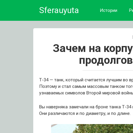
Skip
Sferauyuta
to
Истории
Р
content
Зачем на корпу
продолго
Т-34 — танк, который считается лучшим во 
Поэтому и стал самым массовым танком того
узнаваемых символов Второй мировой войн
Вы наверняка замечали на броне танка Т-34
Они различаются и по диаметру, и по длине.