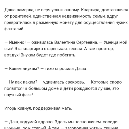
Даша замерла, не веря услышанному. Квартира, доставшаяся
от родителей, единственная недвижимость семьи, вдруг
превратилась в разменную монету для осуществления чужих
фантазий.
— Именно! — оживилась Валентина Сергеевна. — Умница мой
сын! Эта квартирка старенькая, тесная. А там простор,
воздух! Внукам будет где побегать.
— Каким внукам? — тихо спросила Даша.
— Ну как каким? — удивилась свекровь. — Которые скоро
появятся! В большом доме и дети рождаются лучше, это
научный факт!
Игорь кивнул, поддерживая мать.
— Даш, подумай здраво. Здесь мы тесно живём, соседи
шумные, дом старый. А там — загородная жизнь, тишина,