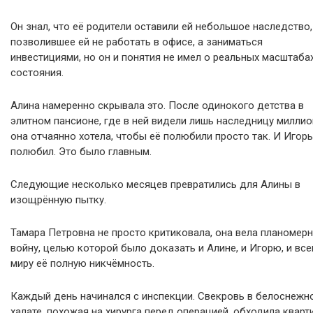
Он знал, что её родители оставили ей небольшое наследство,
позволившее ей не работать в офисе, а заниматься
инвестициями, но он и понятия не имел о реальных масштаба
состояния.
Алина намеренно скрывала это. После одинокого детства в
элитном пансионе, где в ней видели лишь наследницу миллио
она отчаянно хотела, чтобы её полюбили просто так. И Игорь
полюбил. Это было главным.
Следующие несколько месяцев превратились для Алины в
изощрённую пытку.
Тамара Петровна не просто критиковала, она вела планомер
войну, целью которой было доказать и Алине, и Игорю, и вс
миру её полную никчёмность.
Каждый день начинался с инспекции. Свекровь в белоснежн
халате, похожая на хирурга перед операцией, обходила кварти