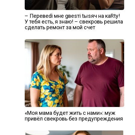
– Перевеdi мне gвеsтi tыsяч на каRtу!
У тебя есть, я знаю! – свекровь решила
сделать ремонт за мой счет
«Моя мама будет жить с нами»: муж
привёл свекровь без предупреждения