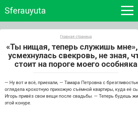
Skip
Sferauyuta
to
content
Главная страница
«Ты нищая, теперь служишь мне»,
усмехнулась свекровь, не зная, ч
стоит на пороге моего особняка
— Ну вот и всё, приехали, — Тамара Петровна с брезгливость
оглядела крохотную прихожую съёмной квартиры, куда её с
Игорь привёз свои вещи после свадьбы. — Теперь будешь жи
этой конуре.