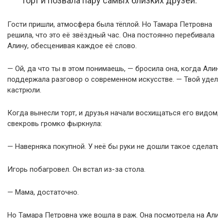
торт и позвала пару самых близких друзей.
Гости пришли, атмосфера была тёплой. Но Тамара Петровна
решила, что это её звёздный час. Она постоянно перебивала
Алину, обесценивая каждое её слово.
— Ой, да что ты в этом понимаешь, — бросила она, когда Али
поддержала разговор о современном искусстве. — Твой уде
кастрюли.
Когда вынесли торт, и друзья начали восхищаться его видом
свекровь громко фыркнула:
— Наверняка покупной. У неё бы руки не дошли такое сделать
Игорь побагровел. Он встал из-за стола.
— Мама, достаточно.
Но Тамара Петровна уже вошла в раж. Она посмотрела на Ал