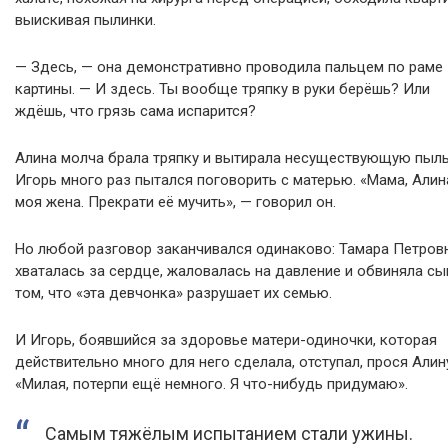
выискивая пылинки.
— Здесь, — она демонстративно проводила пальцем по раме
картины. — И здесь. Ты вообще тряпку в руки берёшь? Или
ждёшь, что грязь сама испарится?
Алина молча брала тряпку и вытирала несуществующую пыль
Игорь много раз пытался поговорить с матерью. «Мама, Алин
моя жена. Прекрати её мучить», — говорил он.
Но любой разговор заканчивался одинаково: Тамара Петров
хваталась за сердце, жаловалась на давление и обвиняла сы
том, что «эта девчонка» разрушает их семью.
И Игорь, боявшийся за здоровье матери-одиночки, которая
действительно много для него сделала, отступал, прося Алин
«Милая, потерпи ещё немного. Я что-нибудь придумаю».
Самым тяжёлым испытанием стали ужины.