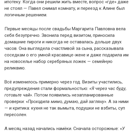
ипотеку. Когда они решили жить вместе, вопрос «где» даже
не стоял — Павел снимал комнату, и переезд к Алине был
логичным решением.
Первые месяцы после свадьбы Маргарита Павловна вела
себя безупречно. Звонила перед визитом, приносила
домашние пироги и никогда не оставалась дольше двух
часов. Она выглядела счастливой за сына, рассказывала
соседкам о его умной красавице-жене и даже подарила им
на новоселье набор серебряных ложек — семейную
реликвию.
Всё изменилось примерно через год. Визиты участились,
предупреждения стали формальностью:
«Я через час буду,
готовьте чай»
. Потом появились незапланированные
проверки: «
Проходила мимо, думаю, дай загляну»
. А за ними
— и критика: кухня не так вымыта, подушки не взбиты, суп
пересолен.
А месяц назад начались намёки. Сначала осторожные: «
У