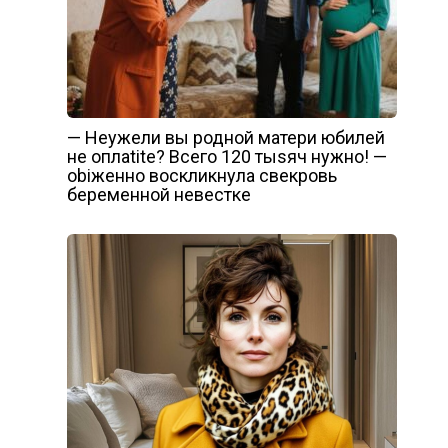
— Неужели вы родной матери юбилей
не оплаtitе? Всего 120 тыsяч нужно! —
оbiженно воскликнула свекровь
беременной невестке