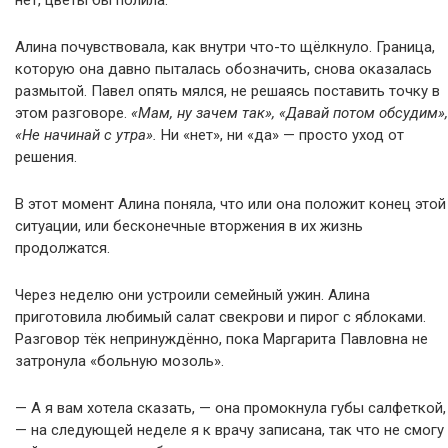
нет, цветы бы полила.
Алина почувствовала, как внутри что-то щёлкнуло. Граница,
которую она давно пыталась обозначить, снова оказалась
размытой. Павел опять мялся, не решаясь поставить точку в
этом разговоре.
«Мам, ну зачем так», «Давай потом обсудим»,
«Не начинай с утра».
Ни «нет», ни «да» — просто уход от
решения.
В этот момент Алина поняла, что или она положит конец этой
ситуации, или бесконечные вторжения в их жизнь
продолжатся.
Через неделю они устроили семейный ужин. Алина
приготовила любимый салат свекрови и пирог с яблоками.
Разговор тёк непринуждённо, пока Маргарита Павловна не
затронула «больную мозоль».
— А я вам хотела сказать, — она промокнула губы салфеткой,
— на следующей неделе я к врачу записана, так что не смогу