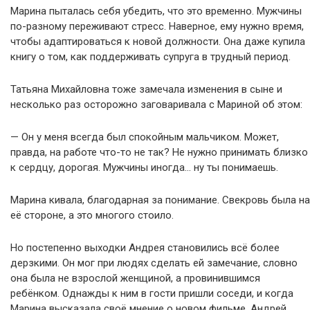
Марина пыталась себя убедить, что это временно. Мужчины
по-разному переживают стресс. Наверное, ему нужно время,
чтобы адаптироваться к новой должности. Она даже купила
книгу о том, как поддерживать супруга в трудный период.
Татьяна Михайловна тоже замечала изменения в сыне и
несколько раз осторожно заговаривала с Мариной об этом:
— Он у меня всегда был спокойным мальчиком. Может,
правда, на работе что-то не так? Не нужно принимать близко
к сердцу, дорогая. Мужчины иногда… ну ты понимаешь.
Марина кивала, благодарная за понимание. Свекровь была на
её стороне, а это многого стоило.
Но постепенно выходки Андрея становились всё более
дерзкими. Он мог при людях сделать ей замечание, словно
она была не взрослой женщиной, а провинившимся
ребёнком. Однажды к ним в гости пришли соседи, и когда
Марина высказала своё мнение о новом фильме, Андрей