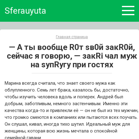
Skip
Sferauyuta
to
content
Главная страница
— А ты вообще R0т sв0й закR0й,
сейчас я говорю, — закRi чал муж
на sупRугу при гостях
Марина всегда считала, что знает своего мужа как
облупленного. Семь лет брака, казалось бы, достаточно,
чтобы изучить человека вдоль и поперек. Андрей был
добрым, заботливым, немного застенчивым. Именно эти
качества когда-то и привлекли её — он не был из тех мужчин,
что громко смеются в компаниях или пытаются всех поучать.
Он слушал, кивал, иногда тихо шутил. Идеальный муж для
женщины, которая всю жизнь мечтала о спокойной
семейной гавани.