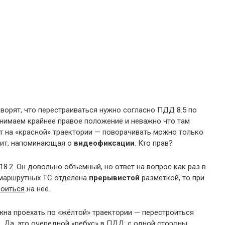
ворят, что перестраиваться нужно согласно ПДД 8.5 по
анимаем крайнее правое положение и неважно что там
т на «красной» траектории — поворачивать можно только
исит, напоминающая о
видеофиксации
. Кто прав?
18.2. Он довольно объемный, но ответ на вопрос как раз в
 маршрутных ТС отделена
прерывистой
разметкой, то при
роиться
на неё.
жна проехать по «жёлтой» траектории — перестроиться
 Да, это очередной «ребус» в ПДД: с одной стороны