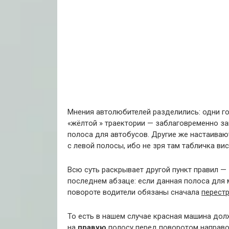
Мнения автолюбителей разделились: одни го
«жёлтой » траектории — заблаговременно з
полоса для автобусов. Другие же настаиваю
с левой полосы, ибо не зря там табличка в
Всю суть раскрывает другой пункт правил — 
последнем абзаце: если данная полоса для
повороте водители обязаны сначала
перест
То есть в нашем случае красная машина дол
на
правую
полосу перед поворотом направо.