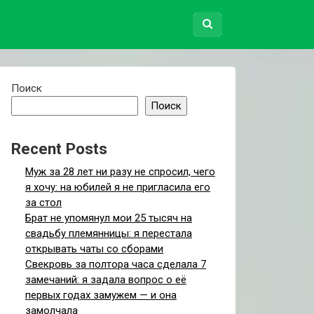
жениху
Поиск
Поиск
Recent Posts
Муж за 28 лет ни разу не спросил, чего
я хочу: на юбилей я не пригласила его
за стол
Брат не упомянул мои 25 тысяч на
свадьбу племянницы: я перестала
открывать чаты со сборами
Свекровь за полтора часа сделала 7
замечаний: я задала вопрос о её
первых годах замужем — и она
замолчала