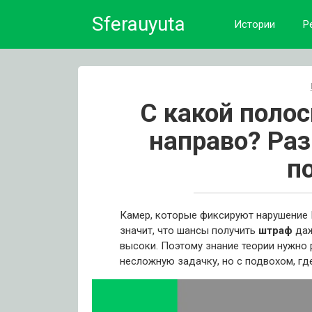
Skip
Sferauyuta
to
Истории
Р
content
С какой поло
направо? Ра
п
Камер, которые фиксируют нарушение 
значит, что шансы получить
штраф
даж
высоки. Поэтому знание теории нужно
несложную задачку, но с подвохом, гд