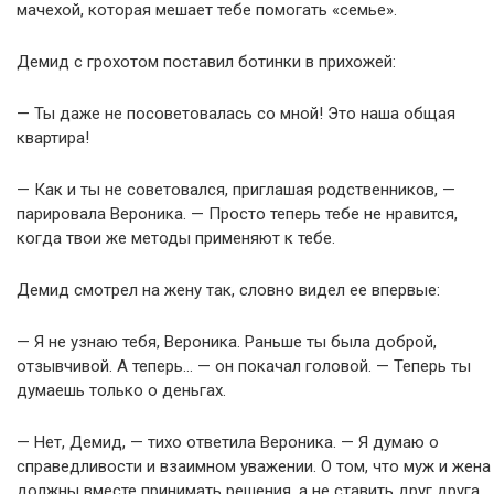
мачехой, которая мешает тебе помогать «семье».
Демид с грохотом поставил ботинки в прихожей:
— Ты даже не посоветовалась со мной! Это наша общая
квартира!
— Как и ты не советовался, приглашая родственников, —
парировала Вероника. — Просто теперь тебе не нравится,
когда твои же методы применяют к тебе.
Демид смотрел на жену так, словно видел ее впервые:
— Я не узнаю тебя, Вероника. Раньше ты была доброй,
отзывчивой. А теперь… — он покачал головой. — Теперь ты
думаешь только о деньгах.
— Нет, Демид, — тихо ответила Вероника. — Я думаю о
справедливости и взаимном уважении. О том, что муж и жена
должны вместе принимать решения, а не ставить друг друга