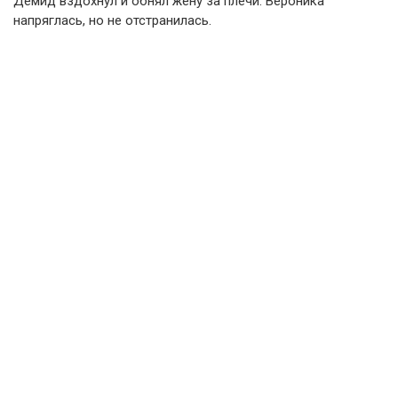
Демид вздохнул и обнял жену за плечи. Вероника
напряглась, но не отстранилась.