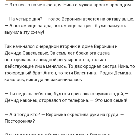
— Это всего на четыре дня. Нина с мужем просто проездом.
— На четыре дня? — голос Вероники взлетел на октаву выше.
— А потом еще на два, потом еще на три… Я уже наизусть
выучила эту схему!
Так начинался очередной вторник в доме Вероники и
Демида Савельевых. За семь лет брака эта сцена
повторялась с завидной регулярностью, только
действующие лица менялись. То двоюродная сестра Нина, то
троюродный брат Антон, то тетя Валентина… Родня Демида,
казалось, никогда не заканчивалась.
— Ты ведешь себя так, будто я приглашаю чужих людей, —
Демид наконец оторвался от телефона. — Это моя семья!
— А я тогда кто? — Вероника скрестила руки на груди. —
Посторонняя?