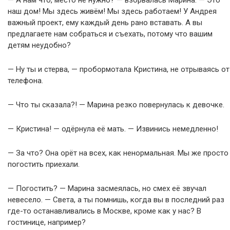
— А нам что, место не нужно? — взорвалась Марина. — Это
наш дом! Мы здесь живём! Мы здесь работаем! У Андрея
важный проект, ему каждый день рано вставать. А вы
предлагаете нам собраться и съехать, потому что вашим
детям неудобно?
— Ну ты и стерва, — пробормотала Кристина, не отрываясь от
телефона.
— Что ты сказала?! — Марина резко повернулась к девочке.
— Кристина! — одёрнула её мать. — Извинись немедленно!
— За что? Она орёт на всех, как ненормальная. Мы же просто
погостить приехали.
— Погостить? — Марина засмеялась, но смех её звучал
невесело. — Света, а ты помнишь, когда вы в последний раз
где-то останавливались в Москве, кроме как у нас? В
гостинице, например?