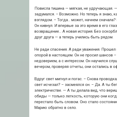
Повисла тишина — мягкая, не удручающая.
—
задумался.
– Возможно.
Но теперь я знаю, к
взглядом.
– Тогда… может, начнем сначала?
Он кивнул.
И впервые за это время в его гла
возвращение…
А новая история.
Без оскорбл
друг друга —
а теперь учились быть рядом.
Не ради спасения.
А ради уважения.
Прошел 
опорой в настоящем.
Он не просил шансов – 
недоверием, а с интересом.
Он научился слуш
вечером, проверяя отчеты, они остались в о
Вдруг свет мигнул и погас.
– Снова проводка,
свет исчезал?
– засмеялся он.
– Да.
А ты бе
электричестве.
— А ты делала вид, что вериш
обиды — только легкость, которую они когда
перестало быть словом.
Оно стало состояни
Марию обратно в село.