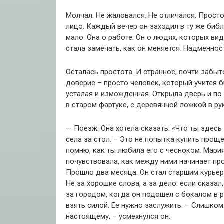
Молчал.
Не жаловался.
Не отличался.
Просто
лицо.
Каждый вечер он заходил в ту же библи
мало.
Она о работе.
Он о людях, которых ви
стала замечать, как он меняется.
Надменность
Осталась простота.
И странное, почти забыт
доверие – просто человек, который учится б
усталая и изможденная.
Открыла дверь и по 
в старом фартуке, с деревянной ложкой в ​​ру
— Поезж.
Она хотела сказать:
«Что ты здесь
села за стол.
– Это не попытка купить проще
помню, как ты любила его с чесноком.
Мария
почувствовала, как между ними начинает про
Прошло два месяца.
Он стал старшим курьер
Не за хорошие слова, а за дело: если сказал,
за городом, когда он подошел с бокалом в р
взять силой.
Ее нужно заслужить.
– Слишком 
настоящему, – усмехнулся он.