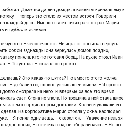
 работал.
Даже когда лил дождь, а клиенты кричали ему в
отеку — теперь это стало их местом встреч.
Говорили
дел каждый день.
Именно в этих тихих разговорах Мария
 и грубость исчезли.
ое чувство – человечность.
Не игра, не попытка вернуть
ыть собой.
Однажды она вернулась домой поздно,
запаху поняла: кто-то готовил борщ.
На кухне стоял Иван
ках.
– Ты устала, – сказал он просто.
 делаешь?
Это какая-то шутка?
Но вместо этого молча
ние, – добавил он, словно услышал ее мысли.
– Я просто
 долго смотрела на него.
И впервые за все это время
никать свет.
Стена не упала.
Но трещина в ней стала шире.
ом, затем координатором доставки.
Коллеги уважали его.
 сделал.
На корпоративе Мария стояла у окна, наблюдая
уке.
– Я понял одну вещь, – сказал он.
– Уважение нельзя
поздно понял, – ответила она, не оборачиваясь.
– Но по-