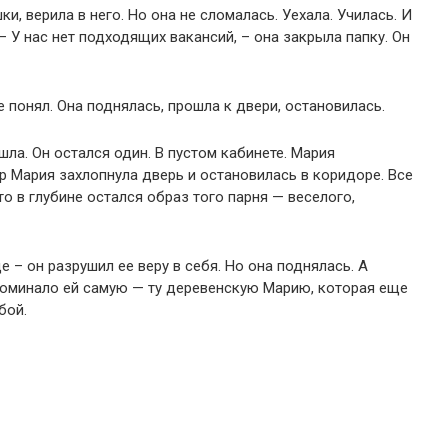
ки, верила в него.
Но она не сломалась.
Уехала.
Училась.
И
– У нас нет подходящих вакансий, – она закрыла папку.
Он
 понял.
Она поднялась, прошла к двери, остановилась.
шла.
Он остался один.
В пустом кабинете.
Мария
р
Мария захлопнула дверь и остановилась в коридоре.
Все
о в глубине остался образ того парня — веселого,
е – он разрушил ее веру в себя.
Но она поднялась.
А
поминало ей самую — ту деревенскую Марию, которая еще
бой.