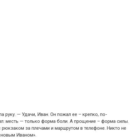
а руку.
— Удачи, Иван.
Он пожал ее – крепко, по-
л: месть — только форма боли.
А прощение – форма силы.
с рюкзаком за плечами и маршрутом в телефоне.
Никто не
«новым Иваном».