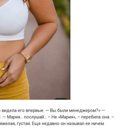
 видела его впервые.
— Вы были менеджером?»
—
:
— Мария… послушай…
– Не «Мария», – перебила она.
–
желая, густая.
Еще недавно он называл ее ничем.