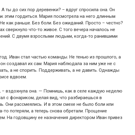
 А ты до сих пор деревенки?
– вдруг спросила она.
Он
ак этим гордиться.
Мария посмотрела на него длинным
Не как раньше.
Без боли.
Без ожиданий.
Просто – честно?
зах сверкнуло что-то живое.
С того вечера началось не
ений.
С двумя взрослыми людьми, когда-то ранившими
год.
Иван стал частью команды.
Не тенью из прошлого, а
он создавал их сам.
Мария наблюдала за ним уже не с
ать, а не спорить.
Поддерживать, а не давить.
Однажды
фисе вдвоем.
 – вздохнула она.
— Помнишь, как в селе каждую неделю
гал с фонариком, делая вид, что разбираешься в
ь.
Они рассмеялись.
И в этом смехе не было боли или
-то потеряли, а теперь снова обретали.
Прощение
ем.
На годовщину ее назначения директором Иван привез