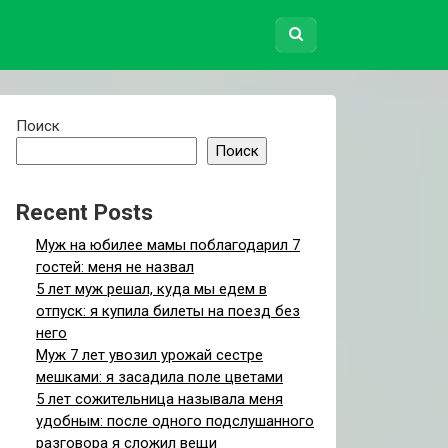
ничего подобного.
Поиск
Поиск
Recent Posts
Муж на юбилее мамы поблагодарил 7
гостей: меня не назвал
5 лет муж решал, куда мы едем в
отпуск: я купила билеты на поезд без
него
Муж 7 лет увозил урожай сестре
мешками: я засадила поле цветами
5 лет сожительница называла меня
удобным: после одного подслушанного
разговора я сложил вещи