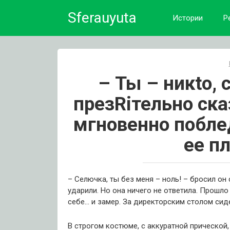
Skip
Sferauyuta
to
Истории
Р
content
– Ты – никtо, 
презRiтельно ска
мгновенно поблед
ее п
– Селючка, ты без меня – ноль!
– бросил он
ударили.
Но она ничего не ответила.
Прошло 
себе… и замер.
За директорским столом сиде
В строгом костюме, с аккуратной прической, 