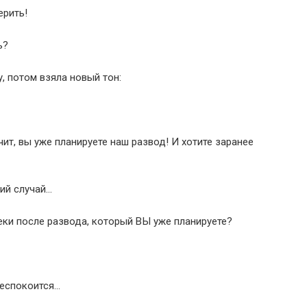
ерить!
ь?
, потом взяла новый тон:
чит, вы уже планируете наш развод! И хотите заранее
кий случай…
теки после развода, который ВЫ уже планируете?
беспокоится…