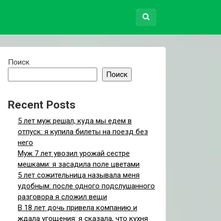
Поиск
Поиск
Recent Posts
5 лет муж решал, куда мы едем в
отпуск: я купила билеты на поезд без
него
Муж 7 лет увозил урожай сестре
мешками: я засадила поле цветами
5 лет сожительница называла меня
удобным: после одного подслушанного
разговора я сложил вещи
В 18 лет дочь привела компанию и
ждала угощения: я сказала, что кухня