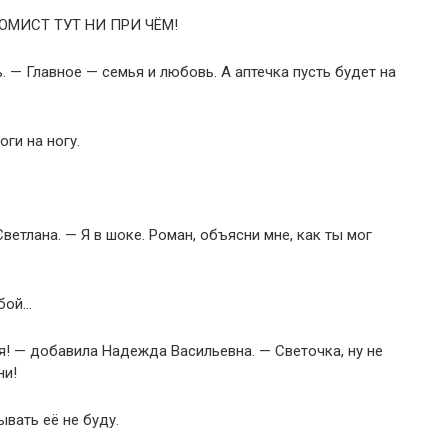
ОНОМИСТ ТУТ НИ ПРИ ЧЁМ!
. — Главное — семья и любовь. А аптечка пусть будет на
ги на ногу.
ветлана. — Я в шоке. Роман, объясни мне, как ты мог
обой…
я! — добавила Надежда Васильевна. — Светочка, ну не
ни!
ывать её не буду.