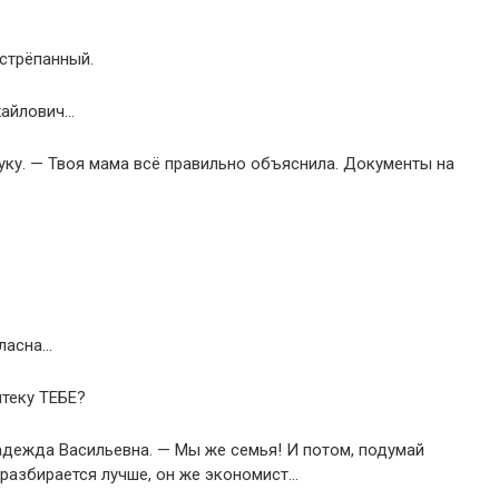
астрёпанный.
ихайлович…
руку. — Твоя мама всё правильно объяснила. Документы на
гласна…
теку ТЕБЕ?
Надежда Васильевна. — Мы же семья! И потом, подумай
 разбирается лучше, он же экономист…