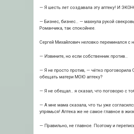
— Я шесть лет создавала эту аптеку! И ЭК
— Бизнес, бизнес… — махнула рукой свекровь
Романчика, так спокойнее.
Сергей Михайлович неловко переминался с но
— Извините, но если собственник против…
— Я не просто против, — чётко проговорила С
обещать матери МОЮ аптеку?
— Я не обещал… я сказал, что поговорю с т
— А мне мама сказала, что ты уже согласилс
упрямься! Аптека же не самое главное в жиз
— Правильно, не главное. Поэтому и перепис