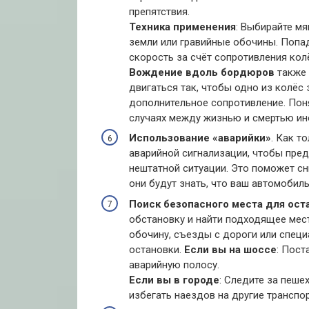
препятствия.
Техника применения
: Выбирайте мя
земли или гравийные обочины. Попа
скорость за счёт сопротивления кол
Вождение вдоль бордюров
также 
двигаться так, чтобы одно из колёс
дополнительное сопротивление. Поня
случаях между жизнью и смертью ин
Использование «аварийки»
. Как т
аварийной сигнализации, чтобы пре
нештатной ситуации. Это поможет сн
они будут знать, что ваш автомобил
Поиск безопасного места для ост
обстановку и найти подходящее мес
обочину, съезды с дороги или спец
остановки.
Если вы на шоссе
: Пост
аварийную полосу.
Если вы в городе
: Следите за пеше
избегать наездов на другие транспо