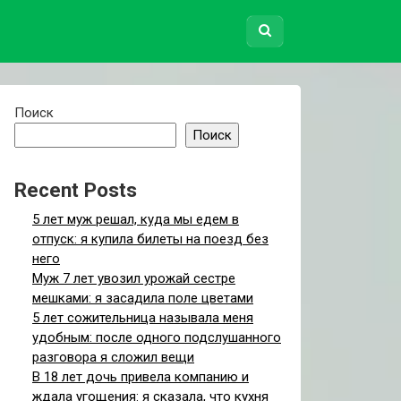
Поиск
Поиск
Recent Posts
5 лет муж решал, куда мы едем в
отпуск: я купила билеты на поезд без
него
Муж 7 лет увозил урожай сестре
мешками: я засадила поле цветами
5 лет сожительница называла меня
удобным: после одного подслушанного
разговора я сложил вещи
В 18 лет дочь привела компанию и
ждала угощения: я сказала, что кухня