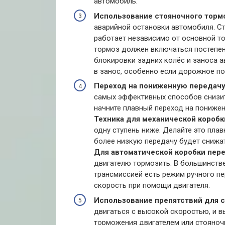
автомобиль.
Использование стояночного тормо
аварийной остановки автомобиля. С
работает независимо от основной т
тормоз должен включаться постепен
блокировки задних колёс и заноса а
в занос, особенно если дорожное по
Переход на пониженную передач
самых эффективных способов снизить
начните плавный переход на пониже
Техника для механической коробк
одну ступень ниже. Делайте это пла
более низкую передачу будет снижат
Для автоматической коробки пер
двигателю тормозить. В большинств
трансмиссией есть режим ручного п
скорость при помощи двигателя.
Использование препятствий для 
двигаться с высокой скоростью, и 
торможения двигателем или стояно