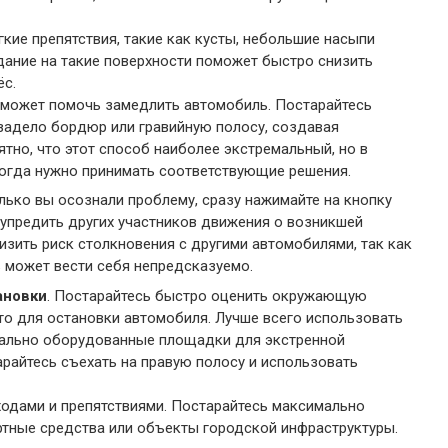
гкие препятствия, такие как кусты, небольшие насыпи
дание на такие поверхности поможет быстро снизить
ёс.
может помочь замедлить автомобиль. Постарайтесь
 задело бордюр или гравийную полосу, создавая
тно, что этот способ наиболее экстремальный, но в
огда нужно принимать соответствующие решения.
олько вы осознали проблему, сразу нажимайте на кнопку
дупредить других участников движения о возникшей
изить риск столкновения с другими автомобилями, так как
ь может вести себя непредсказуемо.
ановки
. Постарайтесь быстро оценить окружающую
то для остановки автомобиля. Лучше всего использовать
иально оборудованные площадки для экстренной
арайтесь съехать на правую полосу и использовать
ходами и препятствиями. Постарайтесь максимально
ртные средства или объекты городской инфраструктуры.