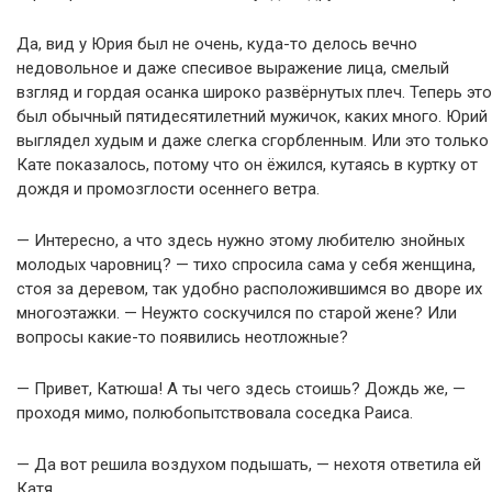
Да, вид у Юрия был не очень, куда-то делось вечно
недовольное и даже спесивое выражение лица, смелый
взгляд и гордая осанка широко развёрнутых плеч. Теперь это
был обычный пятидесятилетний мужичок, каких много. Юрий
выглядел худым и даже слегка сгорбленным. Или это только
Кате показалось, потому что он ёжился, кутаясь в куртку от
дождя и промозглости осеннего ветра.
— Интересно, а что здесь нужно этому любителю знойных
молодых чаровниц? — тихо спросила сама у себя женщина,
стоя за деревом, так удобно расположившимся во дворе их
многоэтажки. — Неужто соскучился по старой жене? Или
вопросы какие-то появились неотложные?
— Привет, Катюша! А ты чего здесь стоишь? Дождь же, —
проходя мимо, полюбопытствовала соседка Раиса.
— Да вот решила воздухом подышать, — нехотя ответила ей
Катя.