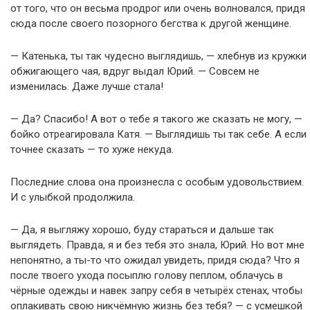
от того, что он весьма продрог или очень волновался, придя
сюда после своего позорного бегства к другой женщине.
— Катенька, ты так чудесно выглядишь, — хлебнув из кружки
обжигающего чая, вдруг выдал Юрий. — Совсем не
изменилась. Даже лучше стала!
— Да? Спасибо! А вот о тебе я такого же сказать не могу, —
бойко отреагировала Катя. — Выглядишь ты так себе. А если
точнее сказать — то хуже некуда.
Последние слова она произнесла с особым удовольствием.
И с улыбкой продолжила.
— Да, я выгляжу хорошо, буду стараться и дальше так
выглядеть. Правда, я и без тебя это знала, Юрий. Но вот мне
непонятно, а ты-то что ожидал увидеть, придя сюда? Что я
после твоего ухода посыплю голову пеплом, облачусь в
чёрные одежды и навек запру себя в четырёх стенах, чтобы
оплакивать свою никчёмную жизнь без тебя? — с усмешкой