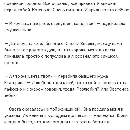
повинной головой. Всё осознал, всё признал. Я виноват
перед тобой, Катенька! Очень виноват. И признаю это сейчас.
— И хочешь, наверное, вернуться назад, так? — подсказала
ему женщина.
— Да, я очень хотел бы этого! Очень! Знаешь, между нами
было такое родство душ, ты так хорошо меня во всём
понимала, просто с полуслова, а я осознал это слишком
поздно…
— А что же Света твоя? — перебила бывшего мужа
Екатерина. — И любовь твоя к ней, о которой ты мне тут так
пафосно и с жаром говорил, уходя. Разлюбил? Или Светочка
тебя?
— Света оказалась не той женщиной… Она предала меня и
унизила. Из.менила с молодым коллегой, — жаловался Юрий
и видно было, что тема эта для него очень больная.