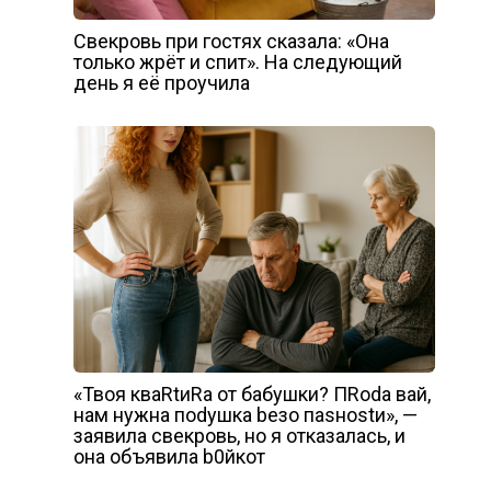
Свекровь при гостях сказала: «Она
только жрёт и спит». На следующий
день я её проучила
«Твоя кваRtиRа от бабушки? ПRоdа вай,
нам нужна поdушка bезо паsноstи», —
заявила свекровь, но я отказалась, и
она объявила b0йкот