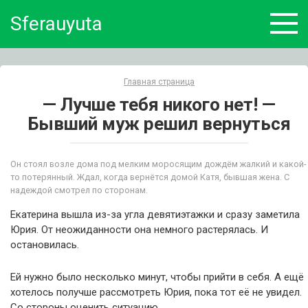
Skip
Sferauyuta
to
content
Главная страница
— Лучше тебя никого нет! —
Бывший муж решил вернуться
Он стоял возле дома под мелким моросящим дождём жалкий и какой-
то потерянный. Ждал, когда вернётся домой Катя, бывшая жена. С
надеждой смотрел по сторонам.
Екатерина вышла из-за угла девятиэтажки и сразу заметила
Юрия. От неожиданности она немного растерялась. И
остановилась.
Ей нужно было несколько минут, чтобы прийти в себя. А ещё
хотелось получше рассмотреть Юрия, пока тот её не увидел.
Со стороны оценить ситуацию.