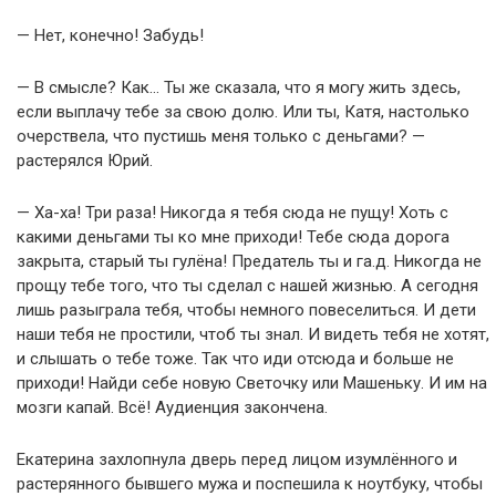
— Нет, конечно! Забудь!
— В смысле? Как… Ты же сказала, что я могу жить здесь,
если выплачу тебе за свою долю. Или ты, Катя, настолько
очерствела, что пустишь меня только с деньгами? —
растерялся Юрий.
— Ха-ха! Три раза! Никогда я тебя сюда не пущу! Хоть с
какими деньгами ты ко мне приходи! Тебе сюда дорога
закрыта, старый ты гулёна! Предатель ты и га.д. Никогда не
прощу тебе того, что ты сделал с нашей жизнью. А сегодня
лишь разыграла тебя, чтобы немного повеселиться. И дети
наши тебя не простили, чтоб ты знал. И видеть тебя не хотят,
и слышать о тебе тоже. Так что иди отсюда и больше не
приходи! Найди себе новую Светочку или Машеньку. И им на
мозги капай. Всё! Аудиенция закончена.
Екатерина захлопнула дверь перед лицом изумлённого и
растерянного бывшего мужа и поспешила к ноутбуку, чтобы