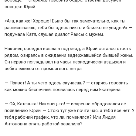
вообще, — стараясь говорить бодро, ответил досужей
соседке Юрий.
«Ага, как же! Хорошо! Было бы так замечательно, как ты
расписываешь, тебя бы здесь никто и близко не увидел!» —
подумала Катя, слушая диалог Раисы с мужем.
Наконец соседка вошла в подъезд, а Юрий остался стоять
рядом, озираясь в ожидании задержавшейся бывшей жены.
Он нервно поглядывал на часы, периодически вздыхал и
зябко ёжился от промозглого ветра.
— Привет! А ты чего здесь скучаешь? — старясь говорить
как можно беспечней, появилась перед ним Екатерина.
— Ой, Катенька! Наконец-то! — искренне обрадовался её
появлению Юрий. — Стою тут уже почти час, а тебя всё нет. У
тебя рабочий график, что ли, поменялся? Или Лидия
Антоновна опять работой завалила?