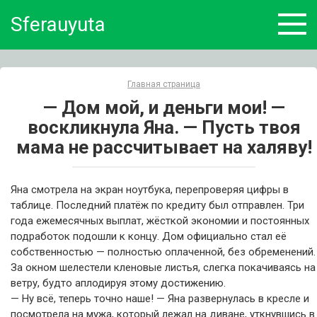
Skip
Sferauyuta
to
content
Главная страница
— Дом мой, и деньги мои! —
воскликнула Яна. — Пусть твоя
мама не рассчитывает на халяву!
Яна смотрела на экран ноутбука, перепроверяя цифры в
таблице. Последний платёж по кредиту был отправлен. Три
года ежемесячных выплат, жёсткой экономии и постоянных
подработок подошли к концу. Дом официально стал её
собственностью — полностью оплаченной, без обременений.
За окном шелестели кленовые листья, слегка покачиваясь на
ветру, будто аплодируя этому достижению.
— Ну всё, теперь точно наше! — Яна развернулась в кресле и
посмотрела на мужа, который лежал на диване, уткнувшись в