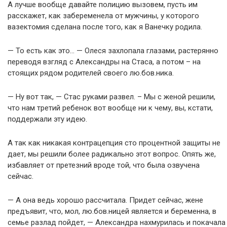
А лучше вообще давайте полицию вызовем, пусть им
расскажет, как забеременела от мужчины, у которого
вазектомия сделана после того, как я Ванечку родила.
— То есть как это… — Олеся захлопала глазами, растерянно
переводя взгляд с Александры на Стаса, а потом – на
стоящих рядом родителей своего лю.бов.ника.
— Ну вот так, — Стас руками развел. – Мы с женой решили,
что нам третий ребенок вот вообще ни к чему, вы, кстати,
поддержали эту идею.
А так как никакая контрацепция сто процентной защиты не
дает, мы решили более радикально этот вопрос. Опять же,
избавляет от претезний вроде той, что была озвучена
сейчас.
— А она ведь хорошо рассчитала. Придет сейчас, жене
предъявит, что, мол, лю.бов.ницей является и беременна, в
семье разлад пойдет, — Александра нахмурилась и покачала