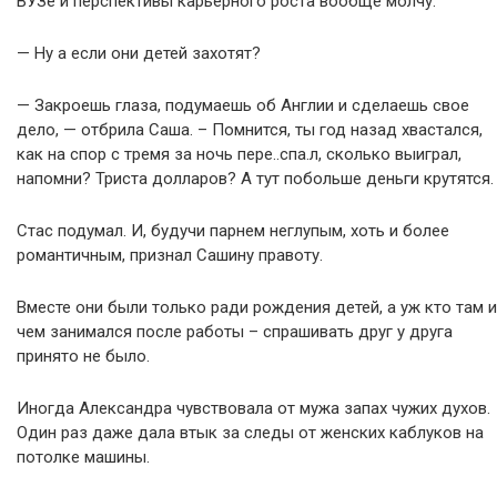
ВУЗе и перспективы карьерного роста вообще молчу.
— Ну а если они детей захотят?
— Закроешь глаза, подумаешь об Англии и сделаешь свое
дело, — отбрила Саша. – Помнится, ты год назад хвастался,
как на спор с тремя за ночь пере..спа.л, сколько выиграл,
напомни? Триста долларов? А тут побольше деньги крутятся.
Стас подумал. И, будучи парнем неглупым, хоть и более
романтичным, признал Сашину правоту.
Вместе они были только ради рождения детей, а уж кто там и
чем занимался после работы – спрашивать друг у друга
принято не было.
Иногда Александра чувствовала от мужа запах чужих духов.
Один раз даже дала втык за следы от женских каблуков на
потолке машины.