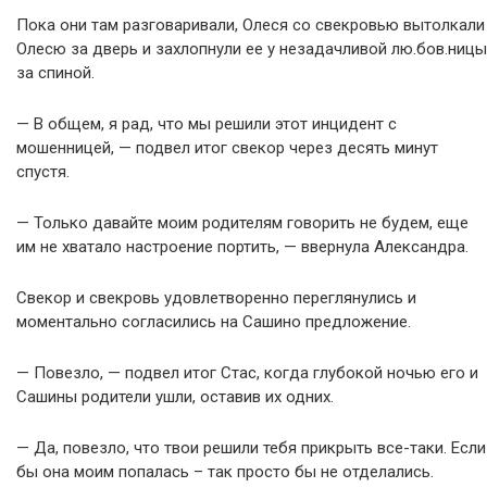
Пока они там разговаривали, Олеся со свекровью вытолкали
Олесю за дверь и захлопнули ее у незадачливой лю.бов.ницы
за спиной.
— В общем, я рад, что мы решили этот инцидент с
мошенницей, — подвел итог свекор через десять минут
спустя.
— Только давайте моим родителям говорить не будем, еще
им не хватало настроение портить, — ввернула Александра.
Свекор и свекровь удовлетворенно переглянулись и
моментально согласились на Сашино предложение.
— Повезло, — подвел итог Стас, когда глубокой ночью его и
Сашины родители ушли, оставив их одних.
— Да, повезло, что твои решили тебя прикрыть все-таки. Если
бы она моим попалась – так просто бы не отделались.