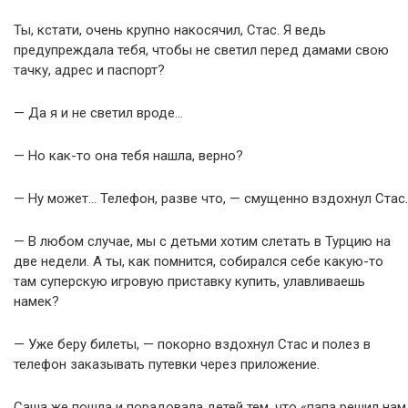
Ты, кстати, очень крупно накосячил, Стас. Я ведь
предупреждала тебя, чтобы не светил перед дамами свою
тачку, адрес и паспорт?
— Да я и не светил вроде…
— Но как-то она тебя нашла, верно?
— Ну может… Телефон, разве что, — смущенно вздохнул Стас.
— В любом случае, мы с детьми хотим слетать в Турцию на
две недели. А ты, как помнится, собирался себе какую-то
там суперскую игровую приставку купить, улавливаешь
намек?
— Уже беру билеты, — покорно вздохнул Стас и полез в
телефон заказывать путевки через приложение.
Саша же пошла и порадовала детей тем, что «папа решил нам