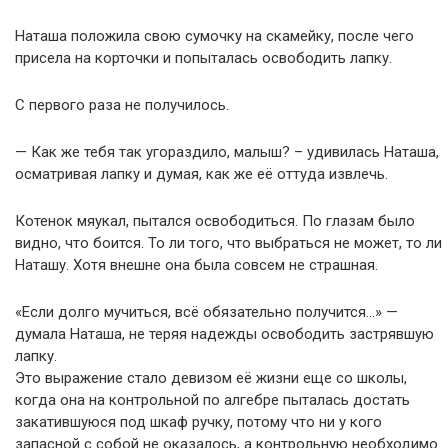
Наташа положила свою сумочку на скамейку, после чего
присела на корточки и попыталась освободить лапку.
С первого раза не получилось.
— Как же тебя так угораздило, малыш? – удивилась Наташа,
осматривая лапку и думая, как же её оттуда извлечь.
Котенок мяукал, пытался освободиться. По глазам было
видно, что боится. То ли того, что выбраться не может, то ли
Наташу. Хотя внешне она была совсем не страшная.
«Если долго мучиться, всё обязательно получится…» —
думала Наташа, не теряя надежды освободить застрявшую
лапку.
Это выражение стало девизом её жизни еще со школы,
когда она на контрольной по алгебре пыталась достать
закатившуюся под шкаф ручку, потому что ни у кого
запасной с собой не оказалось, а контрольную необходимо