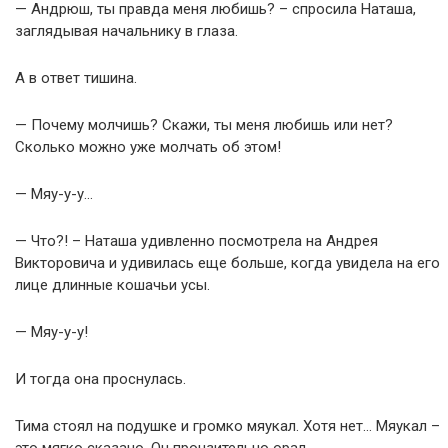
— Андрюш, ты правда меня любишь? – спросила Наташа,
заглядывая начальнику в глаза.
А в ответ тишина.
— Почему молчишь? Скажи, ты меня любишь или нет?
Сколько можно уже молчать об этом!
— Мяу-у-у…
— Что?! – Наташа удивленно посмотрела на Андрея
Викторовича и удивилась еще больше, когда увидела на его
лице длинные кошачьи усы.
— Мяу-у-у!
И тогда она проснулась.
Тима стоял на подушке и громко мяукал. Хотя нет… Мяукал –
это мягко сказано. Он пронзительно орал.