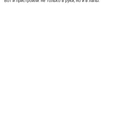
Вот и пристроили: не только в руки, но и в лапы.