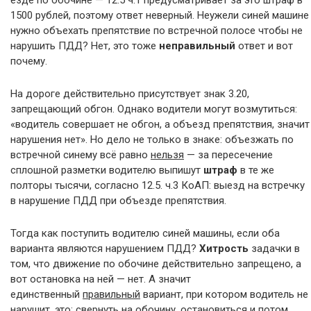
езде по обочине — 12.5 ч.1 предусматривает за это штраф в
1500 рублей, поэтому ответ неверный. Неужели синей машине
нужно объехать препятствие по встречной полосе чтобы не
нарушить ПДД? Нет, это тоже
неправильный
ответ и вот
почему.
На дороге действительно присутствует знак 3.20,
запрещающий обгон. Однако водители могут возмутиться:
«водитель совершает не обгон, а объезд препятствия, значит
нарушения нет». Но дело не только в знаке: объезжать по
встречной синему всё равно
нельзя
— за пересечение
сплошной разметки водителю выпишут
штраф
в те же
полторы тысячи, согласно 12.5. ч.3 КоАП: выезд на встречку
в нарушение ПДД при объезде препятствия.
Тогда как поступить водителю синей машины, если оба
варианта являются нарушением ПДД?
Хитрость
задачки в
том, что движение по обочине действительно запрещено, а
вот остановка на ней — нет. А значит
единственный
правильный
вариант, при котором водитель не
нарушит, это: свернуть на обочину, остановиться и потом,