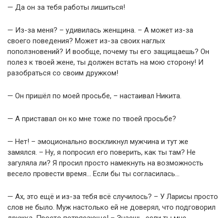
— Да он за тебя работы лишиться!
— Из-за меня? – удивилась женщина. – А может из-за
своего поведения? Может из-за своих наглых
поползновений? И вообще, почему ты его защищаешь? Он
полез к твоей жене, ты должен встать на мою сторону! И
разобраться со своим дружком!
— Он пришёл по моей просьбе, – настаивал Никита.
— А приставал он ко мне тоже по твоей просьбе?
— Нет! – эмоционально воскликнул мужчина и тут же
замялся. – Ну, я попросил его поверить, как ты там? Не
загуляла ли? Я просил просто намекнуть на возможность
весело провести время… Если бы ты согласилась…
— Ах, это ещё и из-за тебя всё случилось? – У Ларисы просто
слов не было. Муж настолько ей не доверял, что подговорил
дружка. Просто потрясающе! – Знаешь, если ты мне