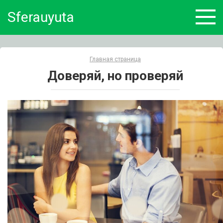
Skip
Sferauyuta
to
content
Главная страница
Доверяй, но проверяй