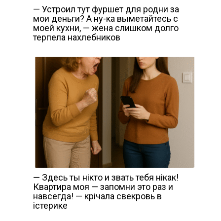
— Устроил тут фуршет для родни за
мои деньги? А ну-ка выметайтесь с
моей кухни, — жена слишком долго
терпела нахлебников
— Здесь ты нiкто и звать тебя нiкак!
Квартира моя — запомни это раз и
навсегда! — крiчала свекровь в
iстерике