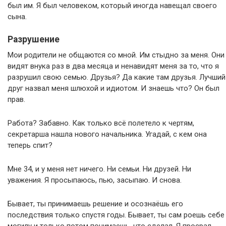
был им. Я был человеком, который иногда навещал своего
сына.
Разрушение
Мои родители не общаются со мной. Им стыдно за меня. Они
видят внука раз в два месяца и ненавидят меня за то, что я
разрушил свою семью. Друзья? Да какие там друзья. Лучший
друг назвал меня шлюхой и идиотом. И знаешь что? Он был
прав.
Работа? Забавно. Как только всё полетело к чертям,
секретарша нашла нового начальника. Угадай, с кем она
теперь спит?
Мне 34, и у меня нет ничего. Ни семьи. Ни друзей. Ни
уважения. Я просыпаюсь, пью, засыпаю. И снова.
Бывает, ты принимаешь решение и осознаёшь его
последствия только спустя годы. Бывает, ты сам роешь себе
могилу и только потом понимаешь, что сделал. Я просрал