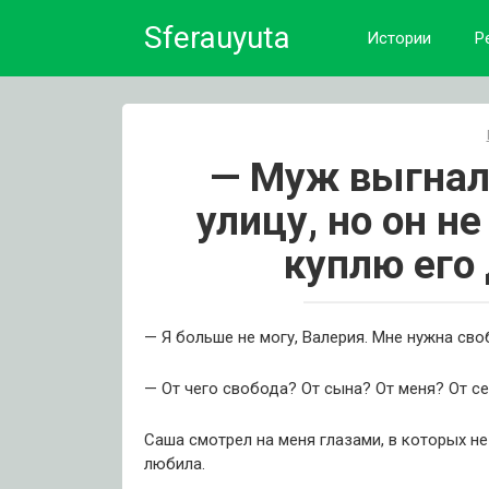
Skip
Sferauyuta
to
Истории
Р
content
— Муж выгнал 
улицу, но он не
куплю его
— Я больше не могу, Валерия. Мне нужна сво
— От чего свобода? От сына? От меня? От с
Саша смотрел на меня глазами, в которых не
любила.