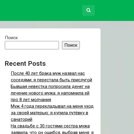
Поиск
Поиск
Recent Posts
После 40 лет брака муж назвал нас
соседями: я перестала быть прислугой
Бывшая невестка попросила денег на
лечение нового мужа: я напомнила ей
про 8 лет молчания
Муж 4 года перекладывал на меня уход
за своей матерью: я купила путёвку в
санаторий
На свадьбе с 30 гостями сестра мужа
заявила, что он ошибся, выбрав меня: я