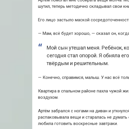
Артём помогал мне собирать вещи молча. Мо
шутил, теперь методично складывал свои кни
Его лицо застыло маской сосредоточенности
— Мам, всё будет хорошо, — сказал он, когд
Мой сын утешал меня. Ребёнок, к
сегодня стал опорой. Я обняла его
твёрдым и решительным.
— Конечно, справимся, малыш. У нас всё тол
Квартира в спальном районе пахла чужой ж
воздухом.
Артём забрался с ногами на диван и уткнулся
распаковывала вещи и старалась не думать о
любила готовить воскресные завтраки.