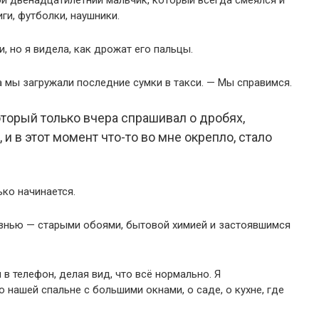
й двенадцатилетний мальчик, который всегда смеялся и
ги, футболки, наушники.
, но я видела, как дрожат его пальцы.
а мы загружали последние сумки в такси. — Мы справимся.
оторый только вчера спрашивал о дробях,
, и в этот момент что-то во мне окрепло, стало
ько начинается.
изнью — старыми обоями, бытовой химией и застоявшимся
 в телефон, делая вид, что всё нормально. Я
 нашей спальне с большими окнами, о саде, о кухне, где