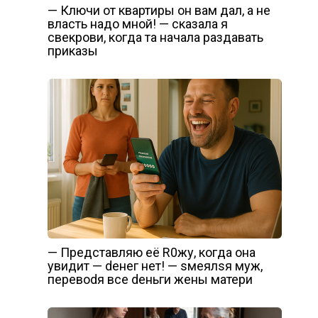
— Ключи от квартиры он вам дал, а не
власть надо мной! — сказала я
свекрови, когда та начала раздавать
приказы
— Представляю её R0жу, когда она
увидит — dенег нет! — sмеялsя муж,
перевоdя все dеньги жены матери