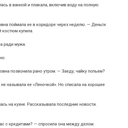
ась в ванной и плакала, включив воду на полную
овна поймала ее в коридоре через неделю. — Деньги
 костюм купила.
а ради мужа.
но.
овна позвонила рано утром. — Заеду, чайку попьем?
 не называла ее «Леночкой». Но списала на хорошее
ась на кухне. Рассказывала последние новости.
час с кредитами? — спросила она между делом.