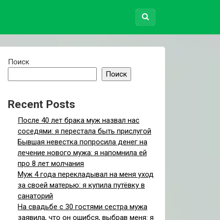
Поиск
Поиск
Recent Posts
После 40 лет брака муж назвал нас
соседями: я перестала быть прислугой
Бывшая невестка попросила денег на
лечение нового мужа: я напомнила ей
про 8 лет молчания
Муж 4 года перекладывал на меня уход
за своей матерью: я купила путёвку в
санаторий
На свадьбе с 30 гостями сестра мужа
заявила, что он ошибся, выбрав меня: я