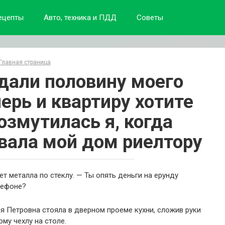
ецепты
Авто, техника и ПДД
Советы
Главная страница
дали половину моего
перь и квартиру хотите
озмутилась я, когда
вала мой дом риелтору
ет металла по стеклу. — Ты опять деньги на ерунду
лефоне?
ия Петровна стояла в дверном проеме кухни, сложив руки
ому чехлу на столе.