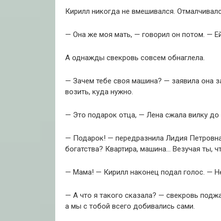
Кирилл никогда не вмешивался. Отмалчивалс
— Она же моя мать, — говорил он потом. — Е
А однажды свекровь совсем обнаглела.
— Зачем тебе своя машина? — заявила она з
возить, куда нужно.
— Это подарок отца, — Лена сжала вилку до
— Подарок! — передразнила Лидия Петровна.
богатства? Квартира, машина… Везучая ты, ч
— Мама! — Кирилл наконец подал голос. — Н
— А что я такого сказала? — свекровь подж
а мы с тобой всего добивались сами.