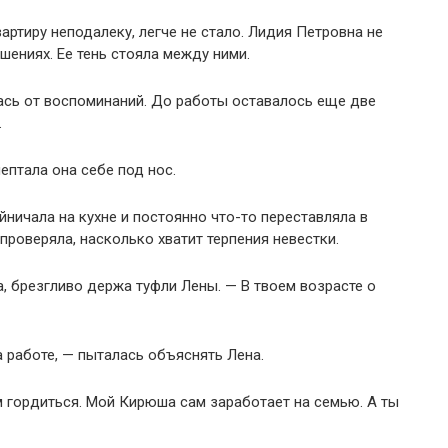
ртиру неподалеку, легче не стало. Лидия Петровна не
ошениях. Ее тень стояла между ними.
ась от воспоминаний. До работы оставалось еще две
.
птала она себе под нос.
ничала на кухне и постоянно что-то переставляла в
проверяла, насколько хватит терпения невестки.
, брезгливо держа туфли Лены. — В твоем возрасте о
 работе, — пыталась объяснять Лена.
 гордиться. Мой Кирюша сам заработает на семью. А ты