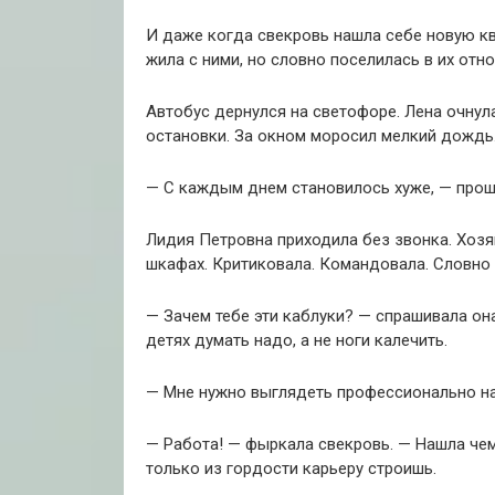
И даже когда свекровь нашла себе новую ква
жила с ними, но словно поселилась в их отн
Автобус дернулся на светофоре. Лена очнул
остановки. За окном моросил мелкий дождь
— С каждым днем становилось хуже, — проше
Лидия Петровна приходила без звонка. Хозяй
шкафах. Критиковала. Командовала. Словно 
— Зачем тебе эти каблуки? — спрашивала она
детях думать надо, а не ноги калечить.
— Мне нужно выглядеть профессионально на
— Работа! — фыркала свекровь. — Нашла чем
только из гордости карьеру строишь.