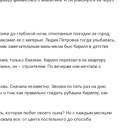
арьеру финансового аналитика. А он улыбнулся ей через
онки до глубокой ночи, спонтанные поездки за город,
накомил ее с матерью. Лидия Петровна тогда улыбалась,
аким замечательным мальчиком был Кирилл в детстве.
ия, только близкие. Кирилл переехал в ее квартиру.
анке, он – строителем. По вечерам они мечтали о
овь. Сначала незаметно. Звонки по пять раз на дню.
 о том, как правильно гладить рубашки Кириллу, как
ть, которая любит своего сына? Но с каждым месяцем
овала все: от цвета постельного до способа