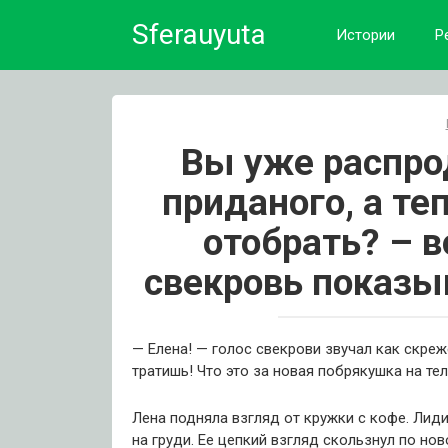
Skip
Sferauyuta
to
Истории
Р
content
Вы уже распро
приданого, а те
отобрать? – в
свекровь показы
— Елена! — голос свекрови звучал как скреж
тратишь! Что это за новая побрякушка на те
Лена подняла взгляд от кружки с кофе. Лид
на груди. Ее цепкий взгляд скользнул по нов