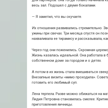
для партнеров. Она тогда только начинала к
весь зал. Подошел с двумя бокалами.
— Я заметил, что вы скучаете.
Их отношения развивались стремительно. Зв
ужины при свечах. Три месяца спустя он поз
нахваливала ее тирамису и рассказывала, к
Через год они поженились. Скромная церемон
Жизнь казалась идеальной. Она работала в б
собственном доме за городом и о детях.
А потом в их жизнь стала вмешиваться свекр
Внезапные визиты «мимо проходила». Советы
готовить его любимый суп.
Лена терпела. Разве можно обижаться на ма
Лидия Петровна становилась смелее. Критик
приготовления яичницы.