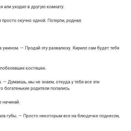
я или уходил в другую комнату.
й просто скучно одной. Потерпи, родная.
а ужином. — Продай эту развалюху. Кирилл сам будет тебя
 побелевших костяшек.
 — Думаешь, мы не знаем, откуда у тебя все эти
то богатенькие родители попались.
е начинай.
ала губы. — Просто некоторым все на блюдечке поднесли,