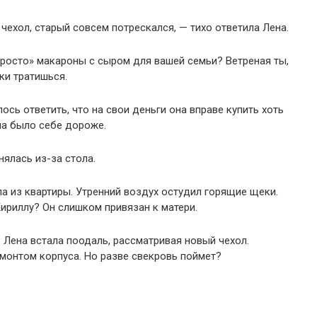
чехол, старый совсем потрескался, — тихо ответила Лена.
просто» макароны с сыром для вашей семьи? Ветреная ты,
ки тратишься.
ось ответить, что на свои деньги она вправе купить хоть
ла было себе дороже.
нялась из-за стола.
ла из квартиры. Утренний воздух остудил горящие щеки.
Кириллу? Он слишком привязан к матери.
Лена встала поодаль, рассматривая новый чехол.
емонтом корпуса. Но разве свекровь поймет?