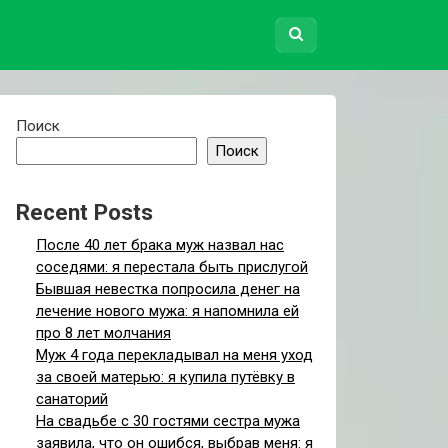
Поиск
Поиск
Recent Posts
После 40 лет брака муж назвал нас
соседями: я перестала быть прислугой
Бывшая невестка попросила денег на
лечение нового мужа: я напомнила ей
про 8 лет молчания
Муж 4 года перекладывал на меня уход
за своей матерью: я купила путёвку в
санаторий
На свадьбе с 30 гостями сестра мужа
заявила, что он ошибся, выбрав меня: я