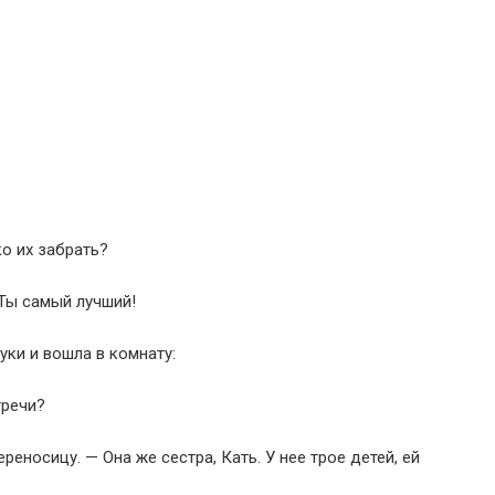
о их забрать?
 Ты самый лучший!
уки и вошла в комнату:
тречи?
еносицу. — Она же сестра, Кать. У нее трое детей, ей