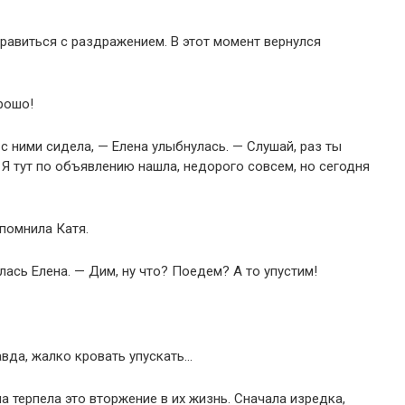
правиться с раздражением. В этот момент вернулся
орошо!
с ними сидела, — Елена улыбнулась. — Слушай, раз ты
Я тут по объявлению нашла, недорого совсем, но сегодня
апомнила Катя.
лась Елена. — Дим, ну что? Поедем? А то упустим!
вда, жалко кровать упускать…
на терпела это вторжение в их жизнь. Сначала изредка,