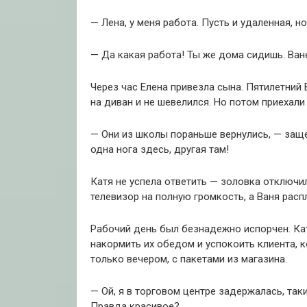
— Лена, у меня работа. Пусть и удаленная, н
— Да какая работа! Ты же дома сидишь. Ван
Через час Елена привезла сына. Пятилетний
на диван и не шевелился. Но потом приехал
— Они из школы пораньше вернулись, — заще
одна нога здесь, другая там!
Катя не успела ответить — золовка отключил
телевизор на полную громкость, а Ваня расп
Рабочий день был безнадежно испорчен. Ка
накормить их обедом и успокоить клиента, к
только вечером, с пакетами из магазина.
— Ой, я в торговом центре задержалась, так
Правда красивое?