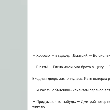
— Хорошо, — вздохнул Дмитрий. — Во скольк
— В пять! — Елена чмокнула брата в щеку. —
Входная дверь захлопнулась. Катя вытерла р
— И как ты объяснишь клиентам перенос вс
— Придумаю что-нибудь, — Дмитрий потер пер
тяжело.