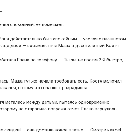
о…
ечка спокойный, не помешает.
 Ваня действительно был спокойным — уселся с планшетом
и еще двое — восьмилетняя Маша и десятилетний Костя.
бетала Елена по телефону. — Ты же не против? Я быстро,
ась. Маша тут же начала требовать есть, Костя включил
лакался, потому что планшет разрядился.
тя металась между детьми, пытаясь одновременно
оторому не отправила вовремя отчет. Елена вернулась
ие скидки! — она достала новое платье. — Смотри какое!