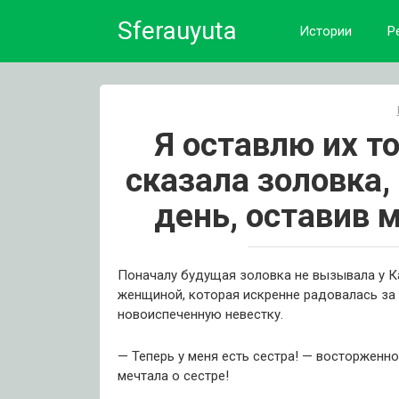
Skip
Sferauyuta
to
Истории
Р
content
Я оставлю их то
сказала золовка,
день, оставив 
Поначалу будущая золовка не вызывала у Ка
женщиной, которая искренне радовалась за 
новоиспеченную невестку.
— Теперь у меня есть сестра! — восторженно
мечтала о сестре!