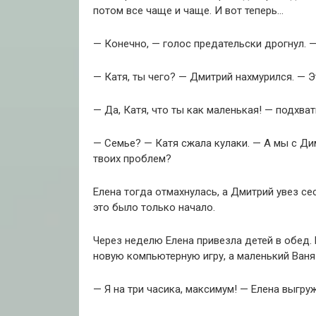
потом все чаще и чаще. И вот теперь…
— Конечно, — голос предательски дрогнул. 
— Катя, ты чего? — Дмитрий нахмурился. — Э
— Да, Катя, что ты как маленькая! — подхва
— Семье? — Катя сжала кулаки. — А мы с Д
твоих проблем?
Елена тогда отмахнулась, а Дмитрий увез сес
это было только начало.
Через неделю Елена привезла детей в обед. 
новую компьютерную игру, а маленький Ваня
— Я на три часика, максимум! — Елена выгру