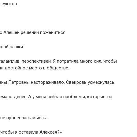
неуютно.
 с Алешей решении пожениться.
жной чашки.
алантлив, перспективен. Я потратила много сил, чтобы
ял достойное место в обществе.
ланы Петровны настораживало. Свекровь усмехнулась:
емало денег. А у меня сейчас проблемы, которые ты
ове пронеслась мысль.
 чтобы я оставила Алексея?»