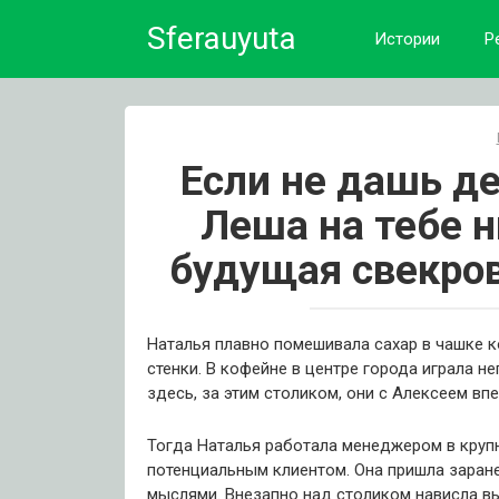
Skip
Sferauyuta
to
Истории
Р
content
Если не дашь де
Леша на тебе н
будущая свекров
Наталья плавно помешивала сахар в чашке 
стенки. В кофейне в центре города играла 
здесь, за этим столиком, они с Алексеем вп
Тогда Наталья работала менеджером в крупн
потенциальным клиентом. Она пришла заран
мыслями. Внезапно над столиком нависла вы