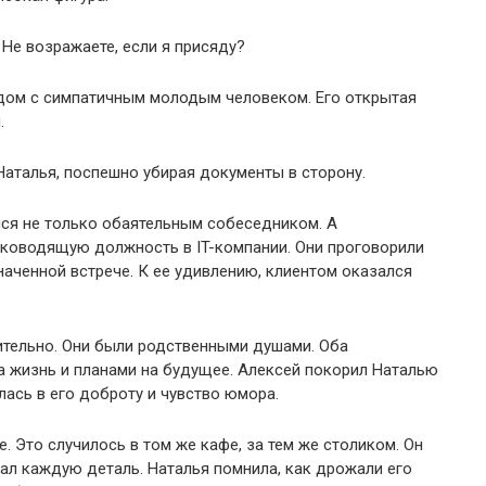
 Не возражаете, если я присяду?
ядом с симпатичным молодым человеком. Его открытая
.
Наталья, поспешно убирая документы в сторону.
лся не только обаятельным собеседником. А
уководящую должность в IT-компании. Они проговорили
наченной встрече. К ее удивлению, клиентом оказался
ительно. Они были родственными душами. Оба
а жизнь и планами на будущее. Алексей покорил Наталью
лась в его доброту и чувство юмора.
 Это случилось в том же кафе, за тем же столиком. Он
ал каждую деталь. Наталья помнила, как дрожали его