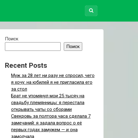
Поиск
Поиск
Recent Posts
Муж за 28 лет ни разу не спросил, чего
я хочу: на юбилей я не пригласила его
за стол
Брат не упомянул мои 25 тысяч на
свадьбу племянницы: я перестала
открывать чаты со сборами
Свекровь за полтора часа сделала 7
замечаний: я задала вопрос о её
первых годах замужем — и она
замолчала