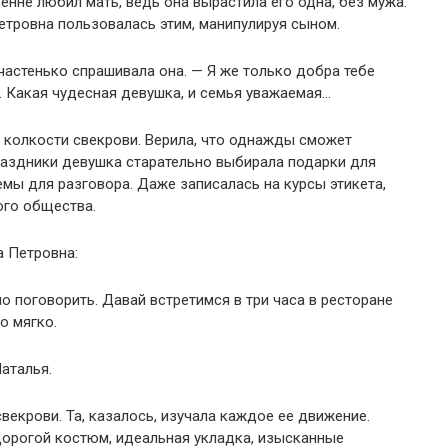
енне любил мать, ведь она вырастила его одна, без мужа.
Петровна пользовалась этим, манипулируя сыном.
частенько спрашивала она. — Я же только добра тебе
. Какая чудесная девушка, и семья уважаемая…
 колкости свекрови. Верила, что однажды сможет
раздники девушка старательно выбирала подарки для
мы для разговора. Даже записалась на курсы этикета,
ого общества.
 Петровна:
о поговорить. Давай встретимся в три часа в ресторане
о мягко.
аталья.
векрови. Та, казалось, изучала каждое ее движение.
Дорогой костюм, идеальная укладка, изысканные