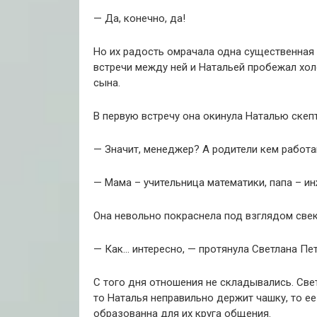
— Да, конечно, да!
Но их радость омрачала одна существенная 
встречи между ней и Натальей пробежал хо
сына.
В первую встречу она окинула Наталью скеп
— Значит, менеджер? А родители кем работ
— Мама – учительница математики, папа – ин
Она невольно покраснела под взглядом свек
— Как… интересно, — протянула Светлана Пет
С того дня отношения не складывались. Све
то Наталья неправильно держит чашку, то е
образованна для их круга общения.