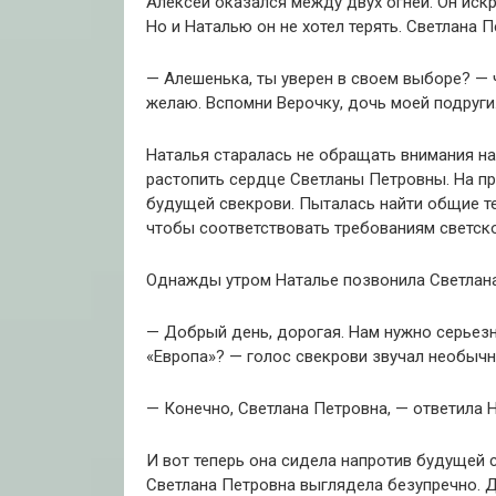
Алексей оказался между двух огней. Он искр
Но и Наталью он не хотел терять. Светлана 
— Алешенька, ты уверен в своем выборе? — 
желаю. Вспомни Верочку, дочь моей подруги
Наталья старалась не обращать внимания на
растопить сердце Светланы Петровны. На п
будущей свекрови. Пыталась найти общие те
чтобы соответствовать требованиям светск
Однажды утром Наталье позвонила Светлана
— Добрый день, дорогая. Нам нужно серьезн
«Европа»? — голос свекрови звучал необычн
— Конечно, Светлана Петровна, — ответила Н
И вот теперь она сидела напротив будущей с
Светлана Петровна выглядела безупречно. 