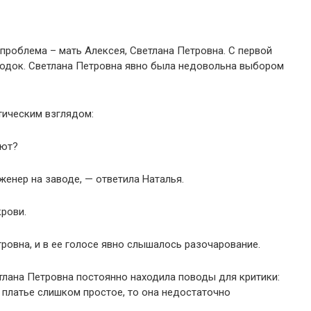
проблема – мать Алексея, Светлана Петровна. С первой
лодок. Светлана Петровна явно была недовольна выбором
тическим взглядом:
ают?
женер на заводе, — ответила Наталья.
рови.
ровна, и в ее голосе явно слышалось разочарование.
тлана Петровна постоянно находила поводы для критики:
е платье слишком простое, то она недостаточно