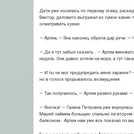
Дети уже носились по первому этажу, раски
Виктор, деловито выгружал из сумок какие-т
осматривать кухню.
— Артем, — Яна наконец обрела дар речи. — 
— Да я тут забыл сказать… — Артем виноват
недель. Они давно хотели на море, а тут та
— И ты не мог предупредить меня заранее? —
но в голосе прорывалось возмущение.
— Так получилось, — Артем развел руками. 
— Яночка! — Галина Петровна уже вернулась
Машей займем большую спальню на втором эта
балконом… Артем нам уже все показал по ви