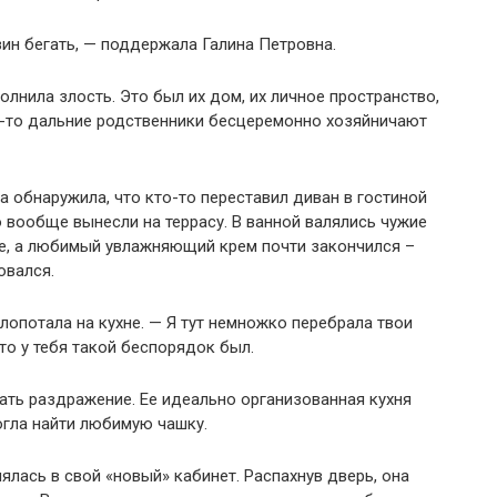
ин бегать, — поддержала Галина Петровна.
олнила злость. Это был их дом, их личное пространство,
ие-то дальние родственники бесцеремонно хозяйничают
а обнаружила, что кто-то переставил диван в гостиной
 вообще вынесли на террасу. В ванной валялись чужие
не, а любимый увлажняющий крем почти закончился –
овался.
лопотала на кухне. — Я тут немножко перебрала твои
то у тебя такой беспорядок был.
ать раздражение. Ее идеально организованная кухня
огла найти любимую чашку.
ялась в свой «новый» кабинет. Распахнув дверь, она