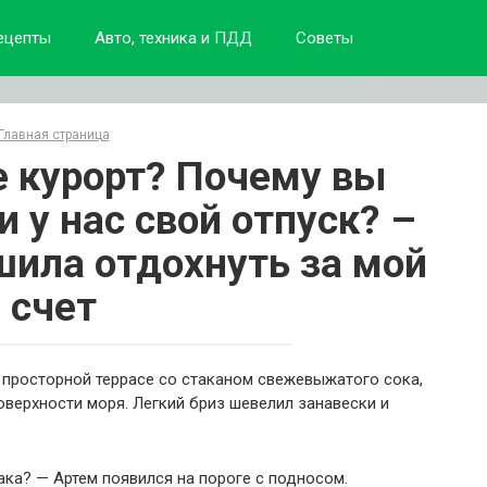
ецепты
Авто, техника и ПДД
Советы
Главная страница
ве курорт? Почему вы
 у нас свой отпуск? –
шила отдохнуть за мой
счет
 просторной террасе со стаканом свежевыжатого сока,
оверхности моря. Легкий бриз шевелил занавески и
ака? — Артем появился на пороге с подносом.