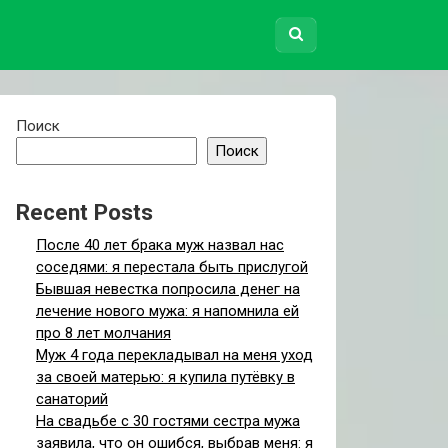
Поиск
Поиск
Recent Posts
После 40 лет брака муж назвал нас
соседями: я перестала быть прислугой
Бывшая невестка попросила денег на
лечение нового мужа: я напомнила ей
про 8 лет молчания
Муж 4 года перекладывал на меня уход
за своей матерью: я купила путёвку в
санаторий
На свадьбе с 30 гостями сестра мужа
заявила, что он ошибся, выбрав меня: я