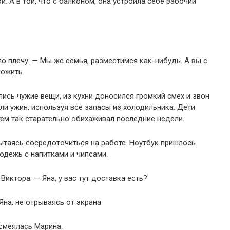
. А в той, что с балконом, она устроила себе рабочий
по плечу. — Мы же семья, разместимся как-нибудь. А вы с
пожить.
лись чужие вещи, из кухни доносился громкий смех и звон
ли ужин, используя все запасы из холодильника. Дети
тем так старательно обихаживал последние недели.
пытаясь сосредоточиться на работе. Ноутбук пришлось
одежь с напитками и чипсами.
иктора. — Яна, у вас тут доставка есть?
на, не отрываясь от экрана.
асмеялась Марина.