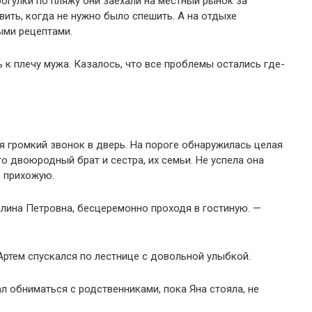
рогулки по пляжу они заехали на местный рынок за
ить, когда не нужно было спешить. А на отдыхе
ыми рецептами.
ь к плечу мужа. Казалось, что все проблемы остались где-
я громкий звонок в дверь. На пороге обнаружилась целая
го двоюродный брат и сестра, их семьи. Не успела она
в прихожую.
Галина Петровна, бесцеремонно проходя в гостиную. —
Артем спускался по лестнице с довольной улыбкой.
ал обниматься с родственниками, пока Яна стояла, не