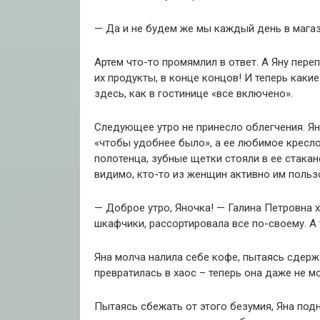
— Да и не будем же мы каждый день в магаз
Артем что-то промямлил в ответ. А Яну переп
их продукты, в конце концов! И теперь как
здесь, как в гостинице «все включено».
Следующее утро не принесло облегчения. Ян
«чтобы удобнее было», а ее любимое кресло
полотенца, зубные щетки стояли в ее стака
видимо, кто-то из женщин активно им польз
— Доброе утро, Яночка! — Галина Петровна х
шкафчики, рассортировала все по-своему. А 
Яна молча налила себе кофе, пытаясь сдерж
превратилась в хаос – теперь она даже не м
Пытаясь сбежать от этого безумия, Яна подн