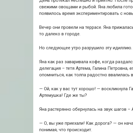
День протекал неспешно и приятно. После п
свежими овощами и рыбой. Яна любила готов
появилось время экспериментировать с нов
Вечер они провели на террасе. Яна прижалас
то далеко в городе.
Но следующее утро разрушило эту идиллию.
Яна как раз заваривала кофе, когда раздалс
делегация – тетя Артема, Галина Петровна, е
опомниться, как толпа радостно ввалилась 
— Ой, как у вас тут хорошо! — воскликнула 
Артемушка! Где же ты?
Яна растерянно обернулась на звук шагов – 
— О, вы уже приехали! Как дорога? — он нач
понимая, что происходит.