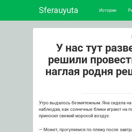
Skip
Sferauyuta
to
Истории
Р
content
У нас тут раз
решили провести
наглая родня ре
Утро выдалось безмятежным. Яна сидела на
наблюдая, как солнечные блики играют на п
приносил свежий морской воздух.
— Может, прогуляемся по пляжу после завтр