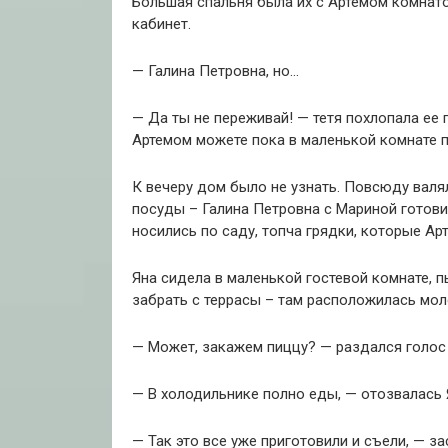
Большая спальня была их с Артемом комнатой
кабинет.
— Галина Петровна, но…
— Да ты не переживай! — тетя похлопала ее 
Артемом можете пока в маленькой комнате 
К вечеру дом было не узнать. Повсюду валя
посуды – Галина Петровна с Мариной готови
носились по саду, топча грядки, которые Ар
Яна сидела в маленькой гостевой комнате, 
забрать с террасы – там расположилась мол
— Может, закажем пиццу? — раздался голос В
— В холодильнике полно еды, — отозвалась Я
— Так это все уже приготовили и съели, — з