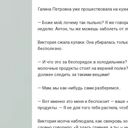
Галина Петровна уже прошествовала на кухн
— Боже мой, почему так пыльно? Я же говори
неделю. Антон, ты же можешь заболеть от э
Виктория сжала кулаки. Она убиралась тольк
бесполезно.
— И что это за беспорядок в холодильнике?
молочные продукты стоят на верхней полке? 
должен следить за такими вещами!
— Мам, мы как-нибудь сами разберемся…
— Вот именно это меня и беспокоит — ваше 
продукты. — Я не для того тебя растила, что
Виктория молча наблюдала, как свекровь хо
словно говорило: «Я здесь главная, а ты — н