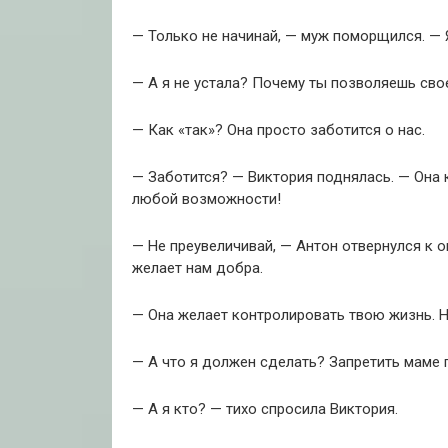
— Только не начинай, — муж поморщился. — Я
— А я не устала? Почему ты позволяешь свое
— Как «так»? Она просто заботится о нас.
— Заботится? — Виктория поднялась. — Она 
любой возможности!
— Не преувеличивай, — Антон отвернулся к о
желает нам добра.
— Она желает контролировать твою жизнь. Н
— А что я должен сделать? Запретить маме 
— А я кто? — тихо спросила Виктория.