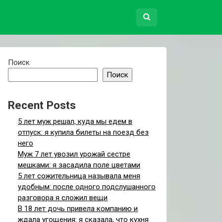
Поиск
Поиск
Recent Posts
5 лет муж решал, куда мы едем в
отпуск: я купила билеты на поезд без
него
Муж 7 лет увозил урожай сестре
мешками: я засадила поле цветами
5 лет сожительница называла меня
удобным: после одного подслушанного
разговора я сложил вещи
В 18 лет дочь привела компанию и
ждала угощения: я сказала, что кухня