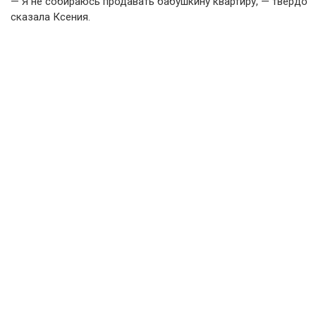
— Я не собираюсь продавать бабушкину квартиру, — твердо
сказала Ксения.