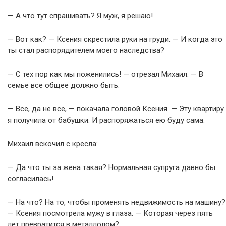
— А что тут спрашивать? Я муж, я решаю!
— Вот как? — Ксения скрестила руки на груди. — И когда это
ты стал распорядителем моего наследства?
— С тех пор как мы поженились! — отрезал Михаил. — В
семье все общее должно быть.
— Все, да не все, — покачала головой Ксения. — Эту квартиру
я получила от бабушки. И распоряжаться ею буду сама.
Михаил вскочил с кресла:
— Да что ты за жена такая? Нормальная супруга давно бы
согласилась!
— На что? На то, чтобы променять недвижимость на машину?
— Ксения посмотрела мужу в глаза. — Которая через пять
лет превратится в металлолом?