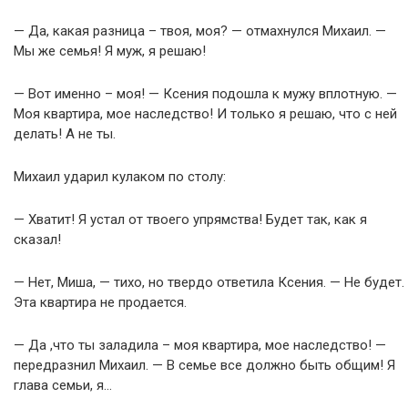
— Да, какая разница – твоя, моя? — отмахнулся Михаил. —
Мы же семья! Я муж, я решаю!
— Вот именно – моя! — Ксения подошла к мужу вплотную. —
Моя квартира, мое наследство! И только я решаю, что с ней
делать! А не ты.
Михаил ударил кулаком по столу:
— Хватит! Я устал от твоего упрямства! Будет так, как я
сказал!
— Нет, Миша, — тихо, но твердо ответила Ксения. — Не будет.
Эта квартира не продается.
— Да ,что ты заладила – моя квартира, мое наследство! —
передразнил Михаил. — В семье все должно быть общим! Я
глава семьи, я…