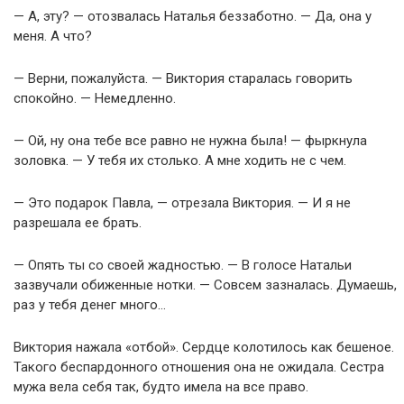
— А, эту? — отозвалась Наталья беззаботно. — Да, она у
меня. А что?
— Верни, пожалуйста. — Виктория старалась говорить
спокойно. — Немедленно.
— Ой, ну она тебе все равно не нужна была! — фыркнула
золовка. — У тебя их столько. А мне ходить не с чем.
— Это подарок Павла, — отрезала Виктория. — И я не
разрешала ее брать.
— Опять ты со своей жадностью. — В голосе Натальи
зазвучали обиженные нотки. — Совсем зазналась. Думаешь,
раз у тебя денег много…
Виктория нажала «отбой». Сердце колотилось как бешеное.
Такого беспардонного отношения она не ожидала. Сестра
мужа вела себя так, будто имела на все право.