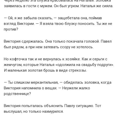
Через неделю эта блузка красовалась на Наталье. Золовка
заявилась в гости с мужем. Он был угрюм. Наталья же сияла.
— Ой, я же забыла сказать, — защебетала она, поймав
взгляд Виктории. — Я взяла твою блузку поносить. Ты же не
против?
Виктория сдержалась. Она только покачала головой. Павел
был рядом, а при нем затевать ссору не хотелось.
Но кофточка так и не вернулась к хозяйке. Как и серьги с
жемчугом, которые Наталья «одолжила на свадьбу подруги».
И маленькая золотая брошь в виде стрекозы.
— Ты слишком меркантильная, — обиделась золовка, когда
Виктория напомнила о вещах. — Неужели жалко
родственнице?
Виктория попыталась объяснить Павлу ситуацию. Тот
выслушал, но только нахмурился.