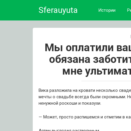
Skip
Sferauyuta
to
Истории
Р
content
Мы оплатили ваш
обязана заботит
мне ультима
Вика разложила на кровати несколько сваде
мечты о свадьбе всегда были скромными. Не
ненужной роскоши и показухи.
— Может, просто распишемся и отметим в ка
Артем выглядел растерянным.