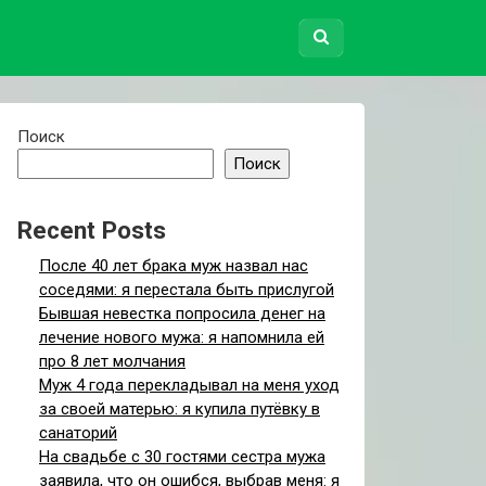
Поиск
Поиск
Recent Posts
После 40 лет брака муж назвал нас
соседями: я перестала быть прислугой
Бывшая невестка попросила денег на
лечение нового мужа: я напомнила ей
про 8 лет молчания
Муж 4 года перекладывал на меня уход
за своей матерью: я купила путёвку в
санаторий
На свадьбе с 30 гостями сестра мужа
заявила, что он ошибся, выбрав меня: я