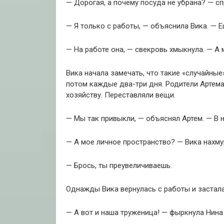
— Дорогая, а почему посуда не убрана? — сп
— Я только с работы, — объяснила Вика. — Е
— На работе она, — свекровь хмыкнула. — А 
Вика начала замечать, что такие «случайные
потом каждые два-три дня. Родители Артем
хозяйству. Переставляли вещи.
— Мы так привыкли, — объяснял Артем. — В 
— А мое личное пространство? — Вика нахму
— Брось, ты преувеличиваешь.
Однажды Вика вернулась с работы и застала
— А вот и наша труженица! — фыркнула Нина