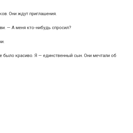
ов. Они ждут приглашения.
ви. — А меня кто-нибудь спросил?
и.
се было красиво. Я — единственный сын. Они мечтали об