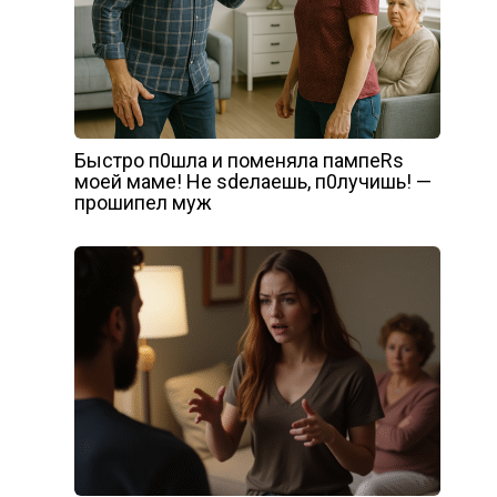
Быстро п0шла и поменяла пампеRs
моей маме! Не sdелаешь, п0лучишь! —
прошипел муж