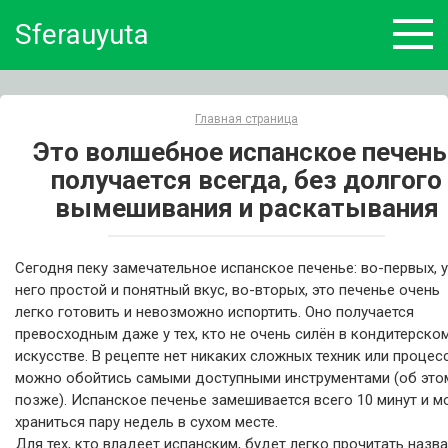
Skip
Sferauyuta
to
content
Главная страница
Это волшебное испанское печень
получается всегда, без долгого
вымешивания и раскатывания
Сегодня пеку замечательное испанское печенье: во-первых, у
него простой и понятный вкус, во-вторых, это печенье очень
легко готовить и невозможно испортить. Оно получается
превосходным даже у тех, кто не очень силён в кондитерско
искусстве. В рецепте нет никаких сложных техник или процес
можно обойтись самыми доступными инструментами (об это
позже). Испанское печенье замешивается всего 10 минут и м
храниться пару недель в сухом месте.
Для тех, кто владеет испанским, будет легко прочитать назв