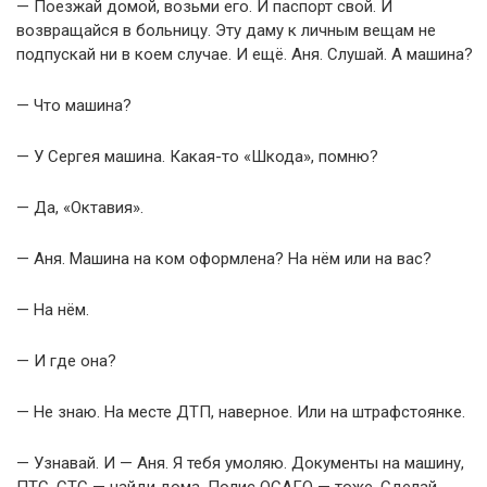
— Поезжай домой, возьми его. И паспорт свой. И
возвращайся в больницу. Эту даму к личным вещам не
подпускай ни в коем случае. И ещё. Аня. Слушай. А машина?
— Что машина?
— У Сергея машина. Какая-то «Шкода», помню?
— Да, «Октавия».
— Аня. Машина на ком оформлена? На нём или на вас?
— На нём.
— И где она?
— Не знаю. На месте ДТП, наверное. Или на штрафстоянке.
— Узнавай. И — Аня. Я тебя умоляю. Документы на машину,
ПТС, СТС — найди дома. Полис ОСАГО — тоже. Сделай