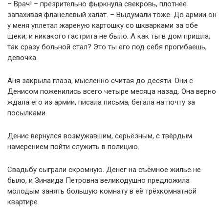
– Врач! – презрительно фыркнула свекровь, плотнее
запахивая фланелевый халат. – Выдумали тоже. До армии он
у меня уплетал жареную картошку со шкварками за обе
щеки, и никакого гастрита не было. А как ты в дом пришла,
так сразу больной стал? Это ты его под себя прогибаешь,
девочка.
Аня закрыла глаза, мысленно считая до десяти. Они с
Денисом поженились всего четыре месяца назад. Она верно
ждала его из армии, писала письма, бегала на почту за
посылками.
Денис вернулся возмужавшим, серьёзным, с твёрдым
намерением пойти служить в полицию.
Свадьбу сыграли скромную. Денег на съёмное жилье не
было, и Зинаида Петровна великодушно предложила
молодым занять большую комнату в её трёхкомнатной
квартире.