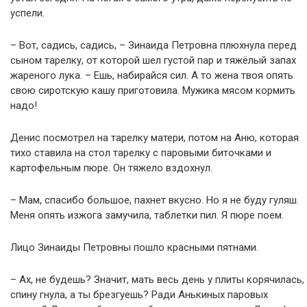
успели.
– Вот, садись, садись, – Зинаида Петровна плюхнула перед
сыном тарелку, от которой шел густой пар и тяжёлый запах
жареного лука. – Ешь, набирайся сил. А то жена твоя опять
свою сиротскую кашу приготовила. Мужика мясом кормить
надо!
Денис посмотрел на тарелку матери, потом на Аню, которая
тихо ставила на стол тарелку с паровыми биточками и
картофельным пюре. Он тяжело вздохнул.
– Мам, спасибо большое, пахнет вкусно. Но я не буду гуляш.
Меня опять изжога замучила, таблетки пил. Я пюре поем.
Лицо Зинаиды Петровны пошло красными пятнами.
– Ах, не будешь? Значит, мать весь день у плиты корячилась,
спину гнула, а ты брезгуешь? Ради Анькиных паровых