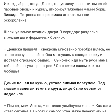
И каждый раз, когда Денис, целуя жену, с аппетитом ел её
паровые овощи и курицу, игнорируя тяжелый мамин борщ,
Зинаида Петровна воспринимала это как личное
оскорбление.
Щелкнул замок входной двери. В коридоре раздались
тяжелые шаги форменных ботинок.
– Дениска пришел! – свекровь мгновенно преобразилась, её
голос зазвучал елейно. Она метнулась к холодильнику и
достала огромную бадью. – Сыночек, иди мыть руки, мама
тебе сейчас гуляш разогреет! Со свежим салом, как ты
любишь!
Денис вошел на кухню, устало снимая портупею. Под
глазами залегли тёмные круги, лицо было серым от
недосыпа.
– Привет, мам. Анюта, – он тепло улыбнулся жене. – Как же я
устал сегодня. На ногах с самого утра, даже перекусить не