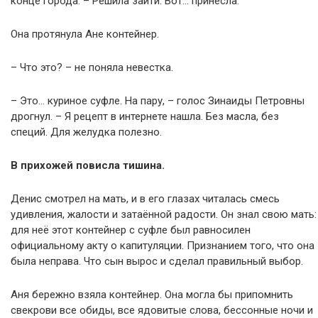
конце города. – Решила зайти. Вот… принесла.
Она протянула Ане контейнер.
– Что это? – не поняла невестка.
– Это… куриное суфле. На пару, – голос Зинаиды Петровны
дрогнул. – Я рецепт в интернете нашла. Без масла, без
специй. Для желудка полезно.
В прихожей повисла тишина.
Денис смотрел на мать, и в его глазах читалась смесь
удивления, жалости и затаённой радости. Он знал свою мать:
для неё этот контейнер с суфле был равносилен
официальному акту о капитуляции. Признанием того, что она
была неправа. Что сын вырос и сделал правильный выбор.
Аня бережно взяла контейнер. Она могла бы припомнить
свекрови все обиды, все ядовитые слова, бессонные ночи и