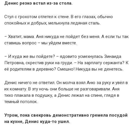
Денис резко встал из-за стола.
Стул с грохотом отлетел к стене. В его глазах, обычно
спокойных и добрых, мелькнула ледяная сталь.
– Хватит, мама. Аня никуда не пойдет без меня. А если ты так
ставишь вопрос – мы уйдем вместе.
– И куда же вы пойдете? – ядовито усмехнулась Зинаида
Петровна, скрестив руки на груди. – На зарплату сержанта? К
её родителям в деревню? Смешно! Никуда вы не денетесь.
Денис ничего не ответил. Он молча взял Аню за руку и увёл в
их комнату. В эту ночь они больше не разговаривали. Аня
тихо плакала в подушку, а Денис лежал на спине, глядя в
темный потолок.
Утром, пока свекровь демонстративно гремела посудой
на кухне, Денис куда-то ушел.