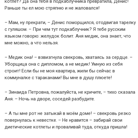
котлет? Да она тебя в подкаблучника превратила, Денис!
Раньше ты ел мою стряпню и не жаловался!
– Мам, ну прекрати, – Денис поморщился, отодвигая тарелку
с гуляшом. – При чем тут подкаблучник? Я тебе русским
языком говорю: желудок болит. Аня медик, она знает, что
мне можно, а что нельзя.
– Медик она! – взвизгнула свекровь, хватаясь за сердце. –
Уборщица она с дипломом, а не медик! Умную из себя
строит! Если бы не моя квартира, жили бы сейчас в
коммуналке с тараканами! Вы мне в душу плюете!
– Зинаида Петровна, пожалуйста, не кричите, – тихо сказала
Аня. – Ночь на дворе, соседей разбудите.
– А ты мне рот не затыкай в моём доме! – свекровь резко
повернулась к невестке. – Не нравится – забирай свои
диетические котлеты и проваливай туда, откуда пришла!