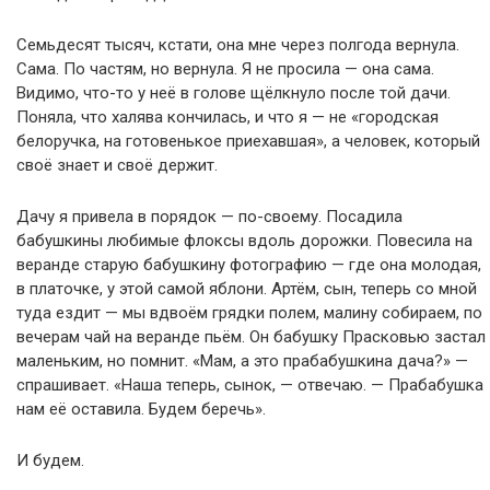
Семьдесят тысяч, кстати, она мне через полгода вернула.
Сама. По частям, но вернула. Я не просила — она сама.
Видимо, что-то у неё в голове щёлкнуло после той дачи.
Поняла, что халява кончилась, и что я — не «городская
белоручка, на готовенькое приехавшая», а человек, который
своё знает и своё держит.
Дачу я привела в порядок — по-своему. Посадила
бабушкины любимые флоксы вдоль дорожки. Повесила на
веранде старую бабушкину фотографию — где она молодая,
в платочке, у этой самой яблони. Артём, сын, теперь со мной
туда ездит — мы вдвоём грядки полем, малину собираем, по
вечерам чай на веранде пьём. Он бабушку Прасковью застал
маленьким, но помнит. «Мам, а это прабабушкина дача?» —
спрашивает. «Наша теперь, сынок, — отвечаю. — Прабабушка
нам её оставила. Будем беречь».
И будем.