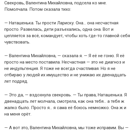
Свекровь, Валентина Михайловна, подсела ко мне.
Помолчала. Потом сказала тихо:
— Наташенька. Ты прости Лариску. Она… она несчастная
просто. Развелась, дети разъехались, одна она. Вот и
цепляется за всё, командует, чтобы хоть где-то главной себя
чувствовать.
— Валентина Михайловна, — сказала я. — Я её не гоню. Я её
просто на место поставила. Несчастная — это не диагноз и
не индульгенция. Я тоже не всегда счастливая. Но я не
отбираю у людей их имущество и не унижаю их двенадцать
лет подряд.
— Это да, — вздохнула свекровь. — Ты права, Наташенька. Я
двенадцать лет молчала, смотрела, как она тебя… а тебя ж
жалко было. Просто я… я сама её боюсь немножко. Она ж и
на меня орёт.
— А вот это, Валентина Михайловна, мы тоже исправим. Вы —