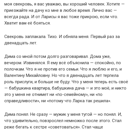
моя свекровь, я вас уважаю, вы хороший человек. Хотите —
приезжайте на дачу ко мне в любое время. Лично вас —
всегда рада. И от Ларисы я вас тоже прикрою, если что.
Хватит вам её бояться.
Свекровь заплакала. Тихо. И обняла меня. Первый раз за
двенадцать лет.
Дима со мной потом долго разговаривал. Дома уже,
вечером. Извинялся. Я ему всё объяснила — спокойно, по
полочкам. Что я не против его семьи. Что я люблю и его, и
Валентину Михайловну. Но что я двенадцать лет терпела
роль прислуги, и больше не буду. Что у меня теперь есть своё
— бабушкина квартира, бабушкина дача — и это моё, и никто
это у меня не отнимет ни «по-семейному», ни «по
справедливости», ни «потому что Ларка так решила».
Дима понял. Не сразу — мужик у меня тугой — но понял. И,
что удивительно, повзрослел немножко после этого. Стал
реже бегать к сестре «советоваться». Стал чаще