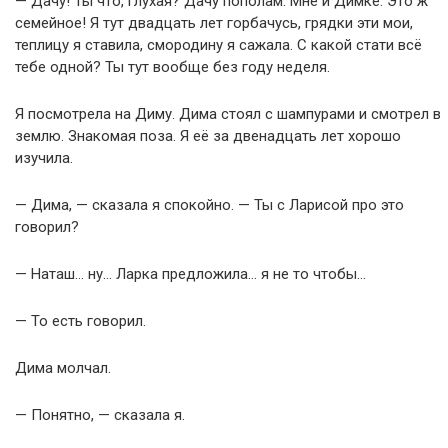
— Дачу! Ты что, глухая? Дачу пополам. Мне и Димке. Это ж
семейное! Я тут двадцать лет горбачусь, грядки эти мои,
теплицу я ставила, смородину я сажала. С какой стати всё
тебе одной? Ты тут вообще без году неделя.
Я посмотрела на Диму. Дима стоял с шампурами и смотрел в
землю. Знакомая поза. Я её за двенадцать лет хорошо
изучила.
— Дима, — сказала я спокойно. — Ты с Ларисой про это
говорил?
— Наташ… ну… Ларка предложила… я не то чтобы…
— То есть говорил.
Дима молчал.
— Понятно, — сказала я.