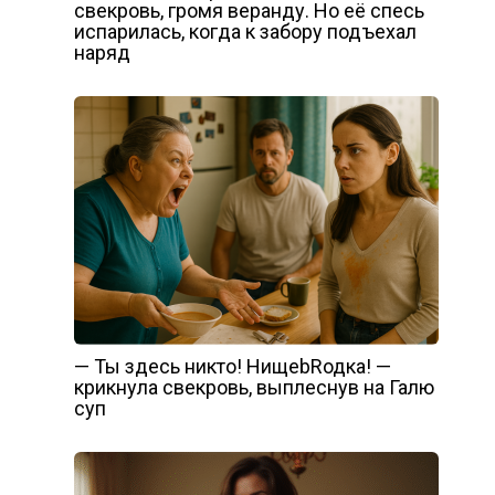
свекровь, громя веранду. Но её спесь
испарилась, когда к забору подъехал
наряд
— Ты здесь никто! НищеbRодка! —
крикнула свекровь, выплеснув на Галю
суп