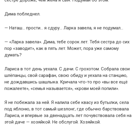
сестре дороже, чем жена и сын. Подумай об этом.
Дима побледнел.
— Наташ… прости… я сдуру… Ларка завела, я не подумал…
— «Ларка завела». Дима, тебе сорок лет. Тебя сестра до сих
пор «заводит», как в пять лет. Может, пора уже самому
думать?
Лариса в тот день уехала. С дачи. С грохотом. Собрала свои
шлёпанцы, свой сарафан, свою обиду и уехала на станцию,
не дождавшись шашлыка. Кричала что-то про «вы все ещё
пожалеете», «семья называется», «крови моей попили».
Я не побежала за ней. Я налила себе квасу из бутылки, села
под яблоню, в тот самый шезлонг, где обычно барствовала
Лариса, и впервые за двенадцать лет почувствовала себя на
этой даче — хозяйкой. Не обслугой. Хозяйкой.