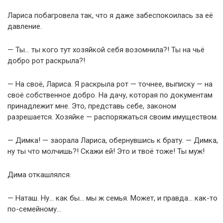
Лариса побагровела так, что я даже забеспокоилась за её
давление.
— Ты… ты кого тут хозяйкой себя возомнила?! Ты на чьё
добро рот раскрыла?!
— На своё, Лариса. Я раскрыла рот — точнее, выписку — на
своё собственное добро. На дачу, которая по документам
принадлежит мне. Это, представь себе, законом
разрешается. Хозяйке — распоряжаться своим имуществом.
— Димка! — заорала Лариса, обернувшись к брату. — Димка,
ну ты что молчишь?! Скажи ей! Это и твоё тоже! Ты муж!
Дима откашлялся.
— Наташ. Ну… как бы… мы ж семья. Может, и правда… как-то
по-семейному…