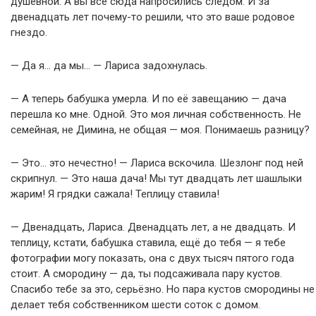
душевной. А вы все сюда напросились следом. И за
двенадцать лет почему-то решили, что это ваше родовое
гнездо.
— Да я… да мы… — Лариса задохнулась.
— А теперь бабушка умерла. И по её завещанию — дача
перешла ко мне. Одной. Это моя личная собственность. Не
семейная, не Димина, не общая — моя. Понимаешь разницу?
— Это… это нечестно! — Лариса вскочила. Шезлонг под ней
скрипнул. — Это наша дача! Мы тут двадцать лет шашлыки
жарим! Я грядки сажала! Теплицу ставила!
— Двенадцать, Лариса. Двенадцать лет, а не двадцать. И
теплицу, кстати, бабушка ставила, ещё до тебя — я тебе
фотографии могу показать, она с двух тысяч пятого года
стоит. А смородину — да, ты подсаживала пару кустов.
Спасибо тебе за это, серьёзно. Но пара кустов смородины не
делает тебя собственником шести соток с домом.