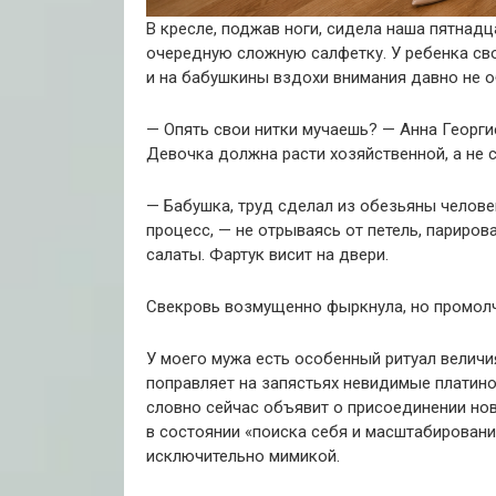
В кресле, поджав ноги, сидела наша пятнад
очередную сложную салфетку. У ребенка сво
и на бабушкины вздохи внимания давно не 
— Опять свои нитки мучаешь? — Анна Георгие
Девочка должна расти хозяйственной, а не 
— Бабушка, труд сделал из обезьяны челове
процесс, — не отрываясь от петель, париров
салаты. Фартук висит на двери.
Свекровь возмущенно фыркнула, но промолч
У моего мужа есть особенный ритуал величи
поправляет на запястьях невидимые платино
словно сейчас объявит о присоединении но
в состоянии «поиска себя и масштабировани
исключительно мимикой.