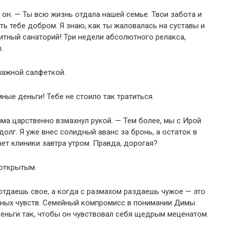
он. — Ты всю жизнь отдала нашей семье. Твои забота и
ить тебе добром. Я знаю, как ты жаловалась на суставы и
литный санаторий! Три недели абсолютного релакса,
.
мажной салфеткой.
ые деньги! Тебе не стоило так тратиться.
а царственно взмахнул рукой. — Тем более, мы с Ирой
олг. Я уже внес солидный аванс за бронь, а остаток в
ет клиники завтра утром. Правда, дорогая?
открытым.
отдаешь свое, а когда с размахом раздаешь чужое — это
нных чувств. Семейный компромисс в понимании Димы
деньги так, чтобы он чувствовал себя щедрым меценатом.