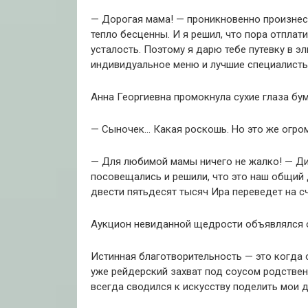
— Дорогая мама! — проникновенно произнес 
тепло бесценны. И я решил, что пора отплат
усталость. Поэтому я дарю тебе путевку в э
индивидуальное меню и лучшие специалисты
Анна Георгиевна промокнула сухие глаза бу
— Сыночек… Какая роскошь. Но это же огромн
— Для любимой мамы ничего не жалко! — Дим
посовещались и решили, что это наш общий д
двести пятьдесят тысяч Ира переведет на сч
Аукцион невиданной щедрости объявлялся 
Истинная благотворительность — это когда 
уже рейдерский захват под соусом родстве
всегда сводился к искусству поделить мои 