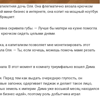
цатилетняя дочь Оля. Она флегматично вязала крючком
й мини-бизнес в интернете, она копит на мощный ноутбук
обращает.
вна скривила губы. — Лучше бы матери на кухне помогла.
с крючком сидеть целыми днями.
ка, а капитализм позволяет мне монетизировать этот
ала Оля. — Ты, если хочешь, можешь помочь маме резать
ала. В этот момент в комнату триумфально вошел Дима.
я. Перед тем как выдать очередную глупость, он
вые запонки, одергивает пиджак и делает такое лицо,
вых земель к империи. Дима уже восьмой месяц находился
я бизнес-идей», поэтому роль добытчика играл