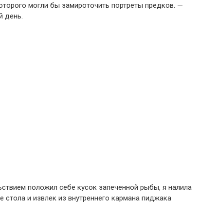
которого могли бы замироточить портреты предков. —
й день.
ствием положил себе кусок запеченной рыбы, я налила
ве стола и извлек из внутреннего кармана пиджака