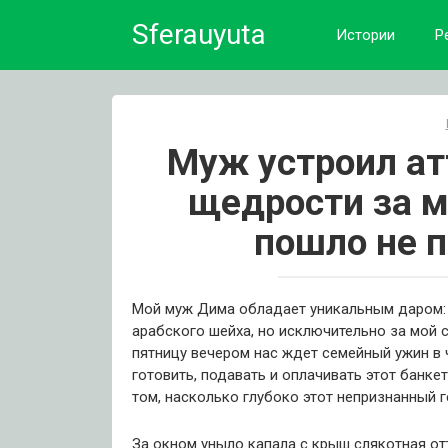
Skip
Sferauyuta
to
Истории
Р
content
Муж устроил ат
щедрости за м
пошло не 
Мой муж Дима обладает уникальным даром: 
арабского шейха, но исключительно за мой 
пятницу вечером нас ждет семейный ужин в ч
готовить, подавать и оплачивать этот банк
том, насколько глубоко этот непризнанный г
За окном уныло капала с крыш слякотная от