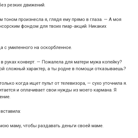
без резких движений.
 тоном произнесла я, глядя ему прямо в глаза. — А моя
онсорским фондом для твоих пиар-акций. Никаких
а с умиленного на оскорбленное.
 в руках конверт. — Пожалела для матери мужа копейку?
твой сложный характер, а ты родне в помощи отказываешь?
только когда ищет пульт от телевизора, — сухо уточнила я.
итается и оплачивает свои нужды из моего кармана. Я
ение.
 вставила:
 мою маму, чтобы раздавать деньги своей маме.