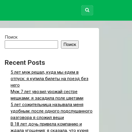
Поиск
Поиск
Recent Posts
5 лет муж решал, куда мы едем в
отпуск: я купила билеты на поезд без
него
Муж 7 лет увозил урожай сестре
мешками: я засадила поле цветами
5 лет сожительница называла меня
удобным: после одного подслушанного
разговора я сложил вещи
В 18 лет дочь привела компанию и
ждала угощения: я сказала, что кухня