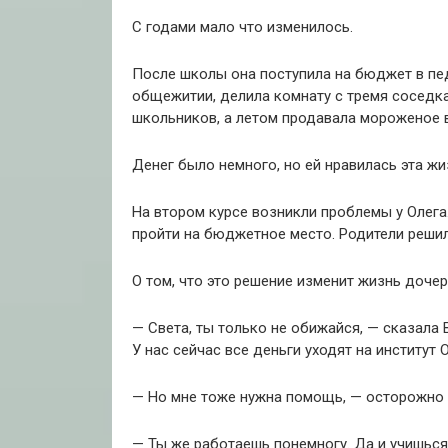
С годами мало что изменилось.
После школы она поступила на бюджет в пед
общежитии, делила комнату с тремя соседк
школьников, а летом продавала мороженое в
Денег было немного, но ей нравилась эта жи
На втором курсе возникли проблемы у Олега
пройти на бюджетное место. Родители решил
О том, что это решение изменит жизнь доче
— Света, ты только не обижайся, — сказала
У нас сейчас все деньги уходят на институт О
— Но мне тоже нужна помощь, — осторожно 
— Ты же работаешь понемногу. Да и учишься