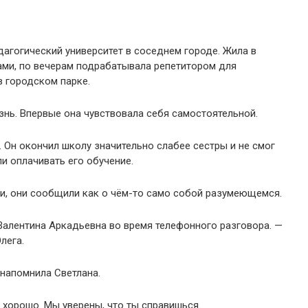
агогический университет в соседнем городе. Жила в
ами, по вечерам подрабатывала репетитором для
 городском парке.
знь. Впервые она чувствовала себя самостоятельной.
. Он окончил школу значительно слабее сестры и не смог
и оплачивать его обучение.
ри, они сообщили как о чём-то само собой разумеющемся.
 Валентина Аркадьевна во время телефонного разговора. —
лега.
напомнила Светлана.
 хорошо. Мы уверены, что ты справишься.