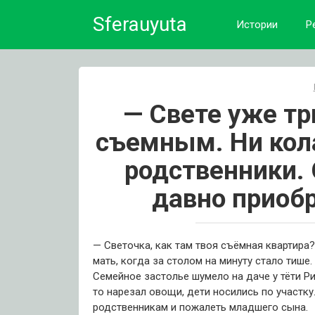
Skip
Sferauyuta
to
Истории
Р
content
— Свете уже тр
съемным. Ни кола
родственники. 
давно приоб
— Светочка, как там твоя съёмная квартира?
мать, когда за столом на минуту стало тише.
Семейное застолье шумело на даче у тёти 
то нарезал овощи, дети носились по участк
родственникам и пожалеть младшего сына.