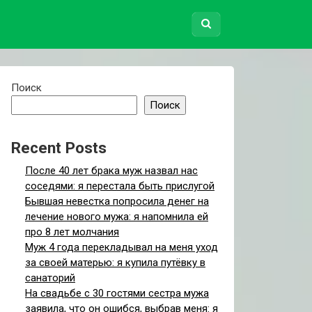
Поиск
Поиск
Recent Posts
После 40 лет брака муж назвал нас
соседями: я перестала быть прислугой
Бывшая невестка попросила денег на
лечение нового мужа: я напомнила ей
про 8 лет молчания
Муж 4 года перекладывал на меня уход
за своей матерью: я купила путёвку в
санаторий
На свадьбе с 30 гостями сестра мужа
заявила, что он ошибся, выбрав меня: я