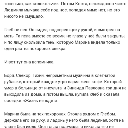
тоненько, как колокольчик. Потом Костя, неожиданно чисто.
Людмила мычала себе под нос, попадая мимо нот, но это
никого не смущало.
Глеб не пел. Он сидел, подперев щёку рукой, и смотрел на
мать. Та пела вместе со всеми, но глаза у неё были закрыты,
и по лицу скользила тень, которую Марина видела только
один раз: на похоронах свёкра.
И вот тут она вспомнила.
Боря. Свёкор. Тихий, неприметный мужчина в клетчатой
рубашке, который каждое утро варил жене кофе. Который
умер в больнице от инсульта, и Зинаида Павловна три дня не
выходила из дома, а потом вышла, купила хлеб и сказала
соседке: «Жизнь не ждёт».
Марина была на тех похоронах. Стояла рядом с Глебом,
держала его за руку, и ладонь у него была ледяная, хотя на
улице был июль. Она тогда подумала: я никогда его не