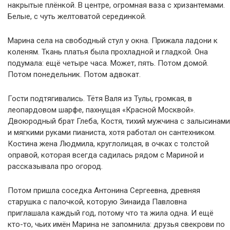
накрытые плёнкой. В центре, огромная ваза с хризантемами.
Белые, с чуть желтоватой серединкой.
Марина села на свободный стул у окна. Прижала ладони к
коленям. Ткань платья была прохладной и гладкой. Она
подумала: ещё четыре часа. Может, пять. Потом домой.
Потом понедельник. Потом адвокат.
Гости подтягивались. Тётя Валя из Тулы, громкая, в
леопардовом шарфе, пахнущая «Красной Москвой».
Двоюродный брат Глеба, Костя, тихий мужчина с залысинами
и мягкими руками пианиста, хотя работал он сантехником.
Костина жена Людмила, круглолицая, в очках с толстой
оправой, которая всегда садилась рядом с Мариной и
рассказывала про огород.
Потом пришла соседка Антонина Сергеевна, древняя
старушка с палочкой, которую Зинаида Павловна
приглашала каждый год, потому что та жила одна. И ещё
кто-то, чьих имён Марина не запомнила: друзья свекрови по