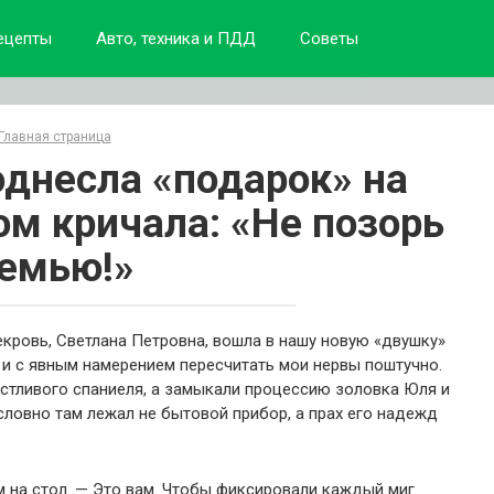
ецепты
Авто, техника и ПДД
Советы
Главная страница
однесла «подарок» на
ом кричала: «Не позорь
емью!»
кровь, Светлана Петровна, вошла в нашу новую «двушку»
 и с явным намерением пересчитать мои нервы поштучно.
стливого спаниеля, а замыкали процессию золовка Юля и
 словно там лежал не бытовой прибор, а прах его надежд
м на стол. — Это вам. Чтобы фиксировали каждый миг