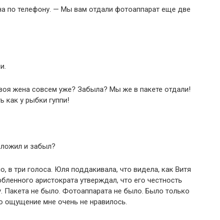
на по телефону. — Мы вам отдали фотоаппарат еще две
и.
Твоя жена совсем уже? Забыла? Мы же в пакете отдали!
ь как у рыбки гуппи!
положил и забыл?
, в три голоса. Юля поддакивала, что видела, как Витя
рбленного аристократа утверждал, что его честность
у. Пакета не было. Фотоаппарата не было. Было только
то ощущение мне очень не нравилось.