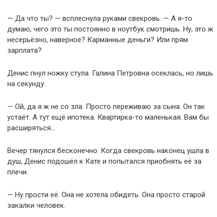
— Да что ты? — всплеснула руками свекровь. — А я-то
думаю, чего это ты постоянно в ноутбук смотришь. Ну, это ж
несерьёзно, наверное? Карманные деньги? Или прям
зарплата?
Денис пнул ножку стула. Галина Петровна осеклась, но лишь
на секунду.
— Ой, да я ж не со зла. Просто переживаю за сына. Он так
устаёт. А тут ещё ипотека. Квартирка-то маленькая. Вам бы
расширяться…
Вечер тянулся бесконечно. Когда свекровь наконец ушла в
душ, Денис подошёл к Кате и попытался приобнять её за
плечи.
— Ну прости её. Она не хотела обидеть. Она просто старой
закалки человек.