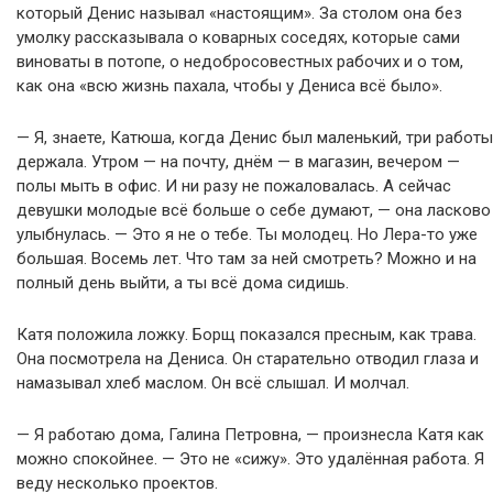
который Денис называл «настоящим». За столом она без
умолку рассказывала о коварных соседях, которые сами
виноваты в потопе, о недобросовестных рабочих и о том,
как она «всю жизнь пахала, чтобы у Дениса всё было».
— Я, знаете, Катюша, когда Денис был маленький, три работы
держала. Утром — на почту, днём — в магазин, вечером —
полы мыть в офис. И ни разу не пожаловалась. А сейчас
девушки молодые всё больше о себе думают, — она ласково
улыбнулась. — Это я не о тебе. Ты молодец. Но Лера-то уже
большая. Восемь лет. Что там за ней смотреть? Можно и на
полный день выйти, а ты всё дома сидишь.
Катя положила ложку. Борщ показался пресным, как трава.
Она посмотрела на Дениса. Он старательно отводил глаза и
намазывал хлеб маслом. Он всё слышал. И молчал.
— Я работаю дома, Галина Петровна, — произнесла Катя как
можно спокойнее. — Это не «сижу». Это удалённая работа. Я
веду несколько проектов.