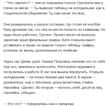
— Что «хватит»? — она не повышала голоса. Смотрела ему в
глаза, не мигая. — Ты вывесил таблицу на холодильник, как в
студенческом общежитии. Ты сам начал эту игру.
Она развернулась и ушла в гостиную, где стоял её ноутбук.
Руки дрожали так, что она не могла попасть по клавишам. Но
надо было работать. Срочно. Проект висел на волоске,
заказчик ждал финальные правки. Катя открыла макет,
уставилась в экран, но видела только таблицу. Цифры,
колонки, её жизнь, разложенная по ячейкам.
Через час Денис ушёл. Галина Петровна, напевая что-то себе
под нос, принялась пылесосить. Катя взяла наушники и
погрузилась в работу. В час она вышла перекусить. Открыла
холодильник — на полке лежали два пакета. В одном —
деликатесы: сыр с плесенью, дорогая ветчина, стейки.
Наклейка: «Денис». Во втором — молоко, хлеб, десяток яиц.
Наклейка: «Общие».
— Это что? — повернулась она к свекрови.