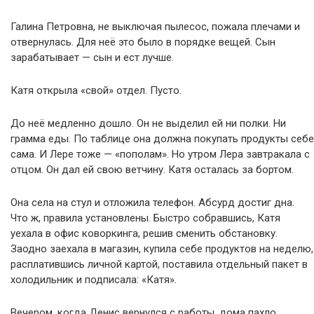
Галина Петровна, не выключая пылесос, пожала плечами и
отвернулась. Для неё это было в порядке вещей. Сын
зарабатывает — сын и ест лучше.
Катя открыла «свой» отдел. Пусто.
До неё медленно дошло. Он не выделил ей ни полки. Ни
грамма еды. По таблице она должна покупать продукты себе
сама. И Лере тоже — «пополам». Но утром Лера завтракала с
отцом. Он дал ей свою ветчину. Катя осталась за бортом.
Она села на стул и отложила телефон. Абсурд достиг дна.
Что ж, правила установлены. Быстро собравшись, Катя
уехала в офис коворкинга, решив сменить обстановку.
Заодно заехала в магазин, купила себе продуктов на неделю,
расплатившись личной картой, поставила отдельный пакет в
холодильник и подписала: «Катя».
Вечером, когда Денис вернулся с работы, дома пахло