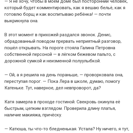
— Я не хочу, чтобы в моём доме был посторонний человек,
который будет комментировать, как я вешаю бельё, как я
готовлю борщ и как воспитываю ребёнка! — почти
выкрикнула она.
В этот момент в прихожей раздался звонок. Денис,
обрадованный поводом прервать неприятный разговор,
пошёл открывать. На пороге стояла Галина Петровна
собственной персоной — в лёгком бежевом пальто, с
дорожной сумкой и неизменной полуулыбкой.
— Ой, а я решила на день пораньше, — проворковала она,
переступая порог. — Пока Лера в школе, думаю, помогу
Катеньке. Тут, наверное, дел невпроворот, да?
Катя замерла в проходе гостиной. Свекровь окинула её
быстрым, цепким взглядом. Проверила длину платья,
наличие макияжа, причёску.
— Катюша, ты что-то бледненькая. Устала? Ну ничего, я тут,