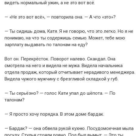
видеть нормальный ужин, а не это вот всё.
— «Не это вот всё», — повторила она. — А что «это»?
— Ты сидишь дома, Катя. Я не говорю, что это легко. Но я не
понимаю, на что ты содержишь семью. Может, тебе мою
зарплату выдавать по талонам на еду?
Вот он. Перекрёсток. Поворот налево. Скандал. Она
смотрела на него и видела не мужа. Видела начальника
отдела продаж, который отчитывает нерадивого менеджера.
Видела чужого мужчину с брезгливой складкой у губ.
— Ты серьёзно? — голос Кати упал до шёпота. — По
талонам?
— Я просто хочу порядка. В этом доме бардак.
— Бардак? — она обвела рукой кухню. Посудомоечная мыла
посуду. Стулья стояли ровно. Пол был вымыт. — Это ты