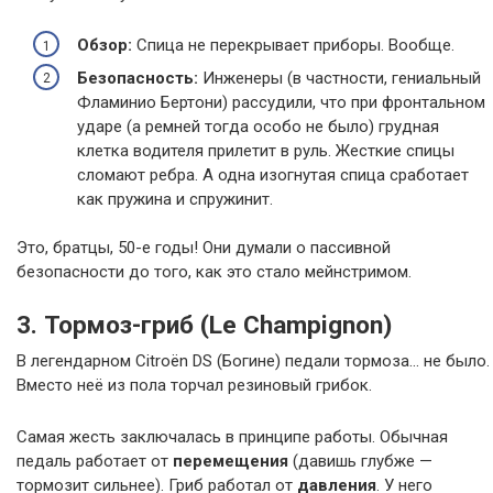
Обзор:
Спица не перекрывает приборы. Вообще.
Безопасность:
Инженеры (в частности, гениальный
Фламинио Бертони) рассудили, что при фронтальном
ударе (а ремней тогда особо не было) грудная
клетка водителя прилетит в руль. Жесткие спицы
сломают ребра. А одна изогнутая спица сработает
как пружина и спружинит.
Это, братцы, 50-е годы! Они думали о пассивной
безопасности до того, как это стало мейнстримом.
3. Тормоз-гриб (Le Champignon)
В легендарном Citroën DS (Богине) педали тормоза… не было.
Вместо неё из пола торчал резиновый грибок.
Самая жесть заключалась в принципе работы. Обычная
педаль работает от
перемещения
(давишь глубже —
тормозит сильнее). Гриб работал от
давления
. У него