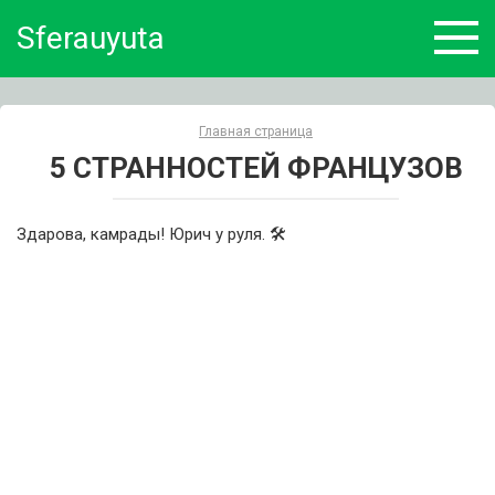
Skip
Sferauyuta
to
content
Главная страница
5 СТРАННОСТЕЙ ФРАНЦУЗОВ
Здарова, камрады! Юрич у руля. 🛠️