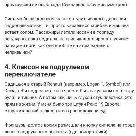
практически не было хода (буквально пару миллиметров).
Система была подключена к контуру высокого давления
гидропневматики. Ты просто касаешься «гриба», и машина
встает колом. Пассажиры летали носами в торпеду
регулярно, пока водитель не привыкал дозировать усилие
пальцами ноги. как они вообще на этом ездили с
непривычки?
4. Клаксон на подрулевом
переключателе
Садишься в старый Renault (например, Logan 1, Symbol) или
Dacia, тебя подрезают, ты в ярости бьешь кулаком по центру
руля… и тишина. А потом слышишь глухой стук пластика. Это
прям из жизни. У меня было три штуки Рено 19 Европа —
отвратительный клаксон и его расположение😂
Французы долгое время размещали кнопку сигнала на торце
левого подрулевого рычажка (где поворотники).