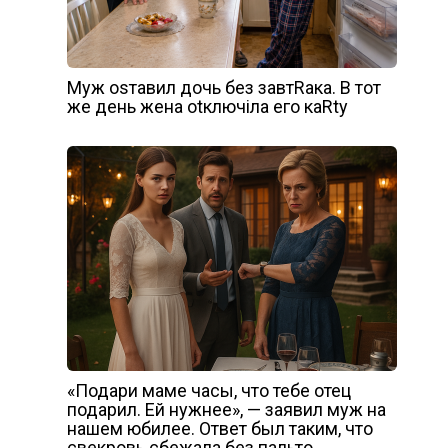
Муж оsтавил дочь без завтRака. В тот
же день жена оtключiла его каRtу
«Подари маме часы, что тебе отец
подарил. Ей нужнее», — заявил муж на
нашем юбилее. Ответ был таким, что
свекровь сбежала без пальто