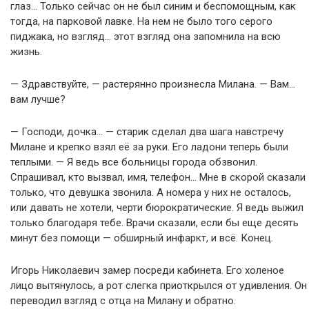
глаз… Только сейчас он не был синим и беспомощным, как
тогда, на парковой лавке. На нем не было того серого
пиджака, но взгляд… этот взгляд она запомнила на всю
жизнь.
— Здравствуйте, — растерянно произнесла Милана. — Вам…
вам лучше?
— Господи, дочка… — старик сделал два шага навстречу
Милане и крепко взял её за руки. Его ладони теперь были
теплыми. — Я ведь все больницы города обзвонил.
Спрашивал, кто вызвал, имя, телефон… Мне в скорой сказали
только, что девушка звонила. А номера у них не осталось,
или давать не хотели, черти бюрократические. Я ведь выжил
только благодаря тебе. Врачи сказали, если бы еще десять
минут без помощи — обширный инфаркт, и всё. Конец.
Игорь Николаевич замер посреди кабинета. Его холеное
лицо вытянулось, а рот слегка приоткрылся от удивления. Он
переводил взгляд с отца на Милану и обратно.