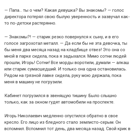
— Папа… ты о чем? Какая девушка? Вы знакомы? — голос
директора потерял свою былую уверенность и зазвучал как-
то по-детски растерянно.
— Знакомы?! — старик резко повернулся к сыну, и в его
голосе загрохотал металл. — Да если бы не эта девочка, ты
бы меня два месяца назад на кладбище отвез! Это она со
мной в парке сидела, пока я задыхался. Мимо сотни людей
прошли, Игорь! Сотни! Все морды воротили, думали — алкаш
или старик сумасшедший. И только она одна остановилась.
Рядом на грязной лавке сидела, руку мою держала, пока
меня в машину не погрузили.
Кабинет погрузился в звенящую тишину. Было слышно
только, как за окном гудят автомобили на проспекте.
Игорь Николаевич медленно опустился обратно в свое
кресло. Его лицо из бледного стало землисто-серым. Он
вспомнил. Вспомнил тот день, два месяца назад. Свой крик в