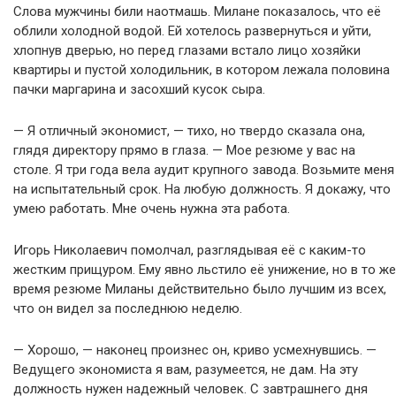
Слова мужчины били наотмашь. Милане показалось, что её
облили холодной водой. Ей хотелось развернуться и уйти,
хлопнув дверью, но перед глазами встало лицо хозяйки
квартиры и пустой холодильник, в котором лежала половина
пачки маргарина и засохший кусок сыра.
— Я отличный экономист, — тихо, но твердо сказала она,
глядя директору прямо в глаза. — Мое резюме у вас на
столе. Я три года вела аудит крупного завода. Возьмите меня
на испытательный срок. На любую должность. Я докажу, что
умею работать. Мне очень нужна эта работа.
Игорь Николаевич помолчал, разглядывая её с каким-то
жестким прищуром. Ему явно льстило её унижение, но в то же
время резюме Миланы действительно было лучшим из всех,
что он видел за последнюю неделю.
— Хорошо, — наконец произнес он, криво усмехнувшись. —
Ведущего экономиста я вам, разумеется, не дам. На эту
должность нужен надежный человек. С завтрашнего дня