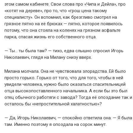
этом самом кабинете. Свои слова про «Чипа и Дейла», про
«котят на дереве», про то, что «грош цена такому
специалисту». Он вспомнил, как брезгливо смотрел на
грязное пятно на её брюках — пятно, которое появилось
потому, что она стояла на коленях на грязном асфальте
парка, спасая жизнь его собственного отца.
— Ты… ты была там? — тихо, едва слышно спросил Игорь
Николаевич, глядя на Милану снизу вверх.
Милана молчала. Она не чувствовала злорадства. Ей было
просто горько. Горько от того, что для того, чтобы в ней
увидели человека, нужно было оказаться спасительницей
отца высокопоставленного начальника. А если бы это был
отец обычного работяги с завода? Тогда её опоздание так и
осталось бы «непростительной халатностью»?
— Да, Игорь Николаевич, — спокойно ответила она. — Я была
там. Именно поэтому я опоздала на сорок минут.