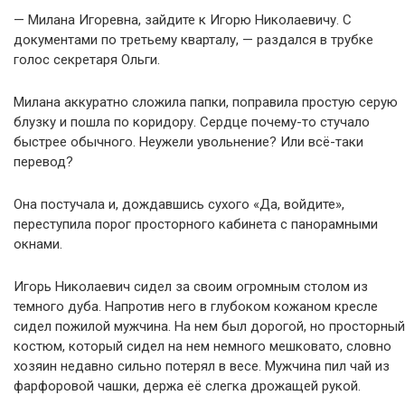
— Милана Игоревна, зайдите к Игорю Николаевичу. С
документами по третьему кварталу, — раздался в трубке
голос секретаря Ольги.
Милана аккуратно сложила папки, поправила простую серую
блузку и пошла по коридору. Сердце почему-то стучало
быстрее обычного. Неужели увольнение? Или всё-таки
перевод?
Она постучала и, дождавшись сухого «Да, войдите»,
переступила порог просторного кабинета с панорамными
окнами.
Игорь Николаевич сидел за своим огромным столом из
темного дуба. Напротив него в глубоком кожаном кресле
сидел пожилой мужчина. На нем был дорогой, но просторный
костюм, который сидел на нем немного мешковато, словно
хозяин недавно сильно потерял в весе. Мужчина пил чай из
фарфоровой чашки, держа её слегка дрожащей рукой.