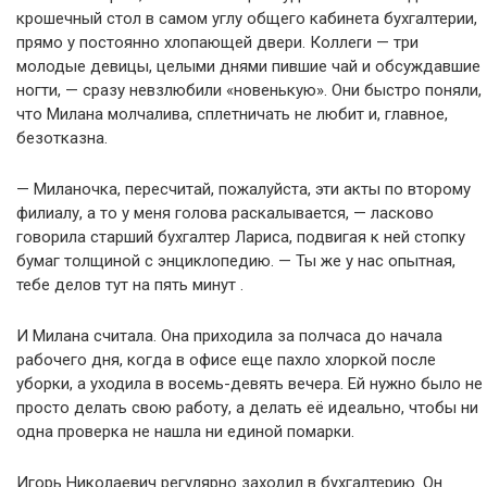
крошечный стол в самом углу общего кабинета бухгалтерии,
прямо у постоянно хлопающей двери. Коллеги — три
молодые девицы, целыми днями пившие чай и обсуждавшие
ногти, — сразу невзлюбили «новенькую». Они быстро поняли,
что Милана молчалива, сплетничать не любит и, главное,
безотказна.
— Миланочка, пересчитай, пожалуйста, эти акты по второму
филиалу, а то у меня голова раскалывается, — ласково
говорила старший бухгалтер Лариса, подвигая к ней стопку
бумаг толщиной с энциклопедию. — Ты же у нас опытная,
тебе делов тут на пять минут .
И Милана считала. Она приходила за полчаса до начала
рабочего дня, когда в офисе еще пахло хлоркой после
уборки, а уходила в восемь-девять вечера. Ей нужно было не
просто делать свою работу, а делать её идеально, чтобы ни
одна проверка не нашла ни единой помарки.
Игорь Николаевич регулярно заходил в бухгалтерию. Он