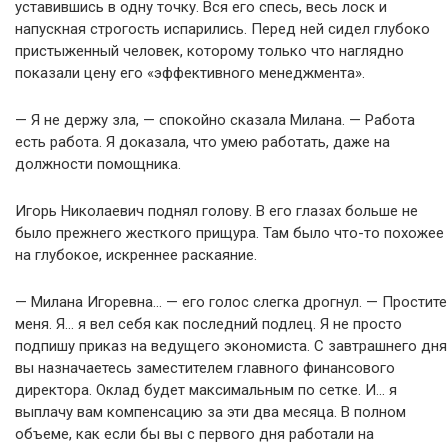
уставившись в одну точку. Вся его спесь, весь лоск и
напускная строгость испарились. Перед ней сидел глубоко
пристыженный человек, которому только что наглядно
показали цену его «эффективного менеджмента».
— Я не держу зла, — спокойно сказала Милана. — Работа
есть работа. Я доказала, что умею работать, даже на
должности помощника.
Игорь Николаевич поднял голову. В его глазах больше не
было прежнего жесткого прищура. Там было что-то похожее
на глубокое, искреннее раскаяние.
— Милана Игоревна… — его голос слегка дрогнул. — Простите
меня. Я… я вел себя как последний подлец. Я не просто
подпишу приказ на ведущего экономиста. С завтрашнего дня
вы назначаетесь заместителем главного финансового
директора. Оклад будет максимальным по сетке. И… я
выплачу вам компенсацию за эти два месяца. В полном
объеме, как если бы вы с первого дня работали на