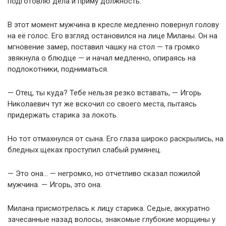
подготовлю дела и приму должность.
В этот момент мужчина в кресле медленно повернул голову
на её голос. Его взгляд остановился на лице Миланы. Он на
мгновение замер, поставил чашку на стол — та громко
звякнула о блюдце — и начал медленно, опираясь на
подлокотники, подниматься.
— Отец, ты куда? Тебе нельзя резко вставать, — Игорь
Николаевич тут же вскочил со своего места, пытаясь
придержать старика за локоть.
Но тот отмахнулся от сына. Его глаза широко раскрылись, на
бледных щеках проступил слабый румянец.
— Это она… — негромко, но отчетливо сказал пожилой
мужчина. — Игорь, это она.
Милана присмотрелась к лицу старика. Седые, аккуратно
зачесанные назад волосы, знакомые глубокие морщины у