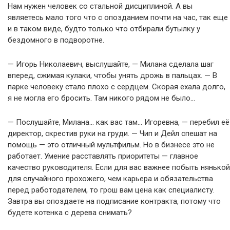
Нам нужен человек со стальной дисциплиной. А вы
являетесь мало того что с опозданием почти на час, так еще
и в таком виде, будто только что отбирали бутылку у
бездомного в подворотне.
— Игорь Николаевич, выслушайте, — Милана сделала шаг
вперед, сжимая кулаки, чтобы унять дрожь в пальцах. — В
парке человеку стало плохо с сердцем. Скорая ехала долго,
я не могла его бросить. Там никого рядом не было…
— Послушайте, Милана… как вас там… Игоревна, — перебил её
директор, скрестив руки на груди. — Чип и Дейл спешат на
помощь — это отличный мультфильм. Но в бизнесе это не
работает. Умение расставлять приоритеты — главное
качество руководителя. Если для вас важнее побыть нянькой
для случайного прохожего, чем карьера и обязательства
перед работодателем, то грош вам цена как специалисту.
Завтра вы опоздаете на подписание контракта, потому что
будете котенка с дерева снимать?