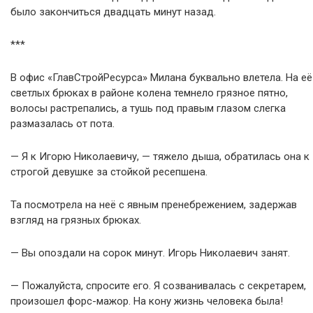
было закончиться двадцать минут назад.
***
В офис «ГлавСтройРесурса» Милана буквально влетела. На её
светлых брюках в районе колена темнело грязное пятно,
волосы растрепались, а тушь под правым глазом слегка
размазалась от пота.
— Я к Игорю Николаевичу, — тяжело дыша, обратилась она к
строгой девушке за стойкой ресепшена.
Та посмотрела на неё с явным пренебрежением, задержав
взгляд на грязных брюках.
— Вы опоздали на сорок минут. Игорь Николаевич занят.
— Пожалуйста, спросите его. Я созванивалась с секретарем,
произошел форс-мажор. На кону жизнь человека была!