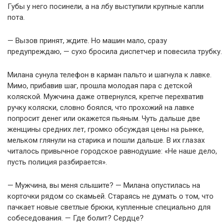
Губы у него посинели, а на лбу выступили крупные капли
пота.
— Вызов принят, ждите. Но машин мало, сразу
предупреждаю, — сухо бросила диспетчер и повесила трубку.
Милана сунула телефон в карман пальто и шагнула к лавке.
Мимо, прибавив шаг, прошла молодая пара с детской
коляской. Мужчина даже отвернулся, крепче перехватив
ручку коляски, словно боялся, что прохожий на лавке
попросит денег или окажется пьяным. Чуть дальше две
женщины средних лет, громко обсуждая цены на рынке,
мельком глянули на старика и пошли дальше. В их глазах
читалось привычное городское равнодушие: «Не наше дело,
пусть полиция разбирается».
— Мужчина, вы меня слышите? — Милана опустилась на
корточки рядом со скамьей. Стараясь не думать о том, что
пачкает новые светлые брюки, купленные специально для
собеседования. — Где болит? Сердце?