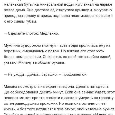
маленькая бутылка минеральной воды, купленная на ларьке
возле дома. Она достала её, открутила крышку и, аккуратно
приподняв голову старика, поднесла пластиковое горлышко
к его синим губам.
— Сделайте глоток. Медленно.
Мужчина судорожно глотнул, часть воды пролилась ему на
воротник, смешиваясь с потом. Но взгляд его стал чуть
более осмысленным. Он крепко, со всей оставшейся силой,
ухватил Милану за обшлаг рукава.
— Не уходи… дочка… страшно, — прохрипел он.
Милана посмотрела на экран телефона. Девять пятьдесят.
До собеседования десять минут. Если она сейчас уйдёт, этот
человек может просто сползти с лавки и умереть на глазах у
сотен равнодушных прохожих. Но если она останется, её
жизнь, и без того катящаяся под откос, окончательно рухнет.
Хозяйка съемной квартиры вчера чётко сказала: «Милан, до