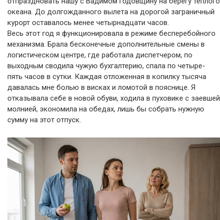
отпраздновать нашу с Вадимом годовщину на берегу теплого
океана. До долгожданного вылета на дорогой заграничный
курорт оставалось менее четырнадцати часов.
Весь этот год я функционировала в режиме бесперебойного
механизма. Брала бесконечные дополнительные смены в
логистическом центре, где работала диспетчером, по
выходным сводила чужую бухгалтерию, спала по четыре-
пять часов в сутки. Каждая отложенная в копилку тысяча
давалась мне болью в висках и ломотой в пояснице. Я
отказывала себе в новой обуви, ходила в пуховике с заевшей
молнией, экономила на обедах, лишь бы собрать нужную
сумму на этот отпуск.