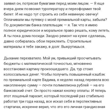
заявил он, потрясая бумагами перед моим лицом. — Я еще
вчера днем позвонил туроператору и переоформил твой
билет. И не надо тут строить из себя невинную овечку!
Оплачивали мы путевку с моей премиальной карты, забыла?
По документам банка плательщик — я. Так что я имею
полное юридическое и моральное право решать, кому лететь.
А ты пока дома посиди. Заодно ремонт на кухне сделаешь,
давно собиралась обои переклеить. Строительные
материалы я тебе закажу, в долг. Выкрутишься.
Дыхание перехватило. Мой ум, привыкший просчитывать
бюджеты с математической точностью, мгновенно
восстановил картину произошедшего. Да, тур стоил
колоссальных денег. Чтобы получить повышенный кэшбэк
по премиальной карте Вадима, я неделю назад перевела всю
накопленную сумму — почти полмиллиона рублей — на его
банковский счет. Он просто нажал кнопку оплаты. И теперь
этот лощеный паразит, который последний раз стабильно
работал три года назад, все искал себя в перспективных
стартапах, искренне верил, что это его личная грандиозная