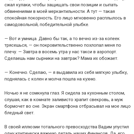
сжал кулаки, чтобы защищать свои позиции и сыпать
обвинениями в моей меркантильности. А тут — такая
спокойная покорность. Его лицо мгновенно расплылось в
самодовольной, победительной улыбке.
— Вот и умница. Давно бы так, а то вечно из-за копеек
трясешься, — он покровительственно похлопал меня по
плечу. — Завтра в восемь утра у нас такси в аэропорт.
Сделаешь нам сырники на завтрак? Мама их обожает.
— Конечно. Сделаю, — я выдавила из себя мягкую улыбку,
поднялась с колен и молча пошла на кухню.
Ночью я не сомкнула глаз. Я сидела за кухонным столом,
слушая, как в комнате заливисто храпит свекровь, а муж
бормочет во сне. Экран смартфона отбрасывал на мое лицо
бледный свет.
В своей иллюзии тотального превосходства Вадим упустил
одну критически важную деталь наших финансов. Да, его