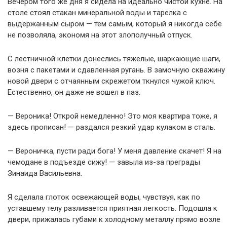
Вечером того же дня я сидела на идеально чистой кухне. На
столе стоял стакан минеральной воды и тарелка с
выдержанным сыром — тем самым, который я никогда себе
не позволяла, экономя на этот злополучный отпуск.
С лестничной клетки донеслись тяжелые, шаркающие шаги,
возня с пакетами и сдавленная ругань. В замочную скважину
новой двери с отчаянным скрежетом ткнулся чужой ключ.
Естественно, он даже не вошел в паз.
— Вероника! Открой немедленно! Это моя квартира тоже, я
здесь прописан! — раздался резкий удар кулаком в сталь.
— Вероничка, пусти ради бога! У меня давление скачет! Я на
чемодане в подъезде сижу! — завыла из-за преграды
Зинаида Васильевна.
Я сделала глоток освежающей воды, чувствуя, как по
уставшему телу разливается приятная легкость. Подошла к
двери, прижалась губами к холодному металлу прямо возле