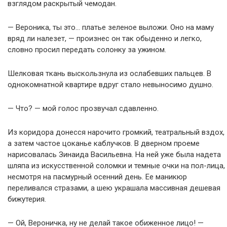
взглядом раскрытый чемодан.
— Вероника, ты это… платье зеленое выложи. Оно на маму
вряд ли налезет, — произнес он так обыденно и легко,
словно просил передать солонку за ужином.
Шелковая ткань выскользнула из ослабевших пальцев. В
однокомнатной квартире вдруг стало невыносимо душно.
— Что? — мой голос прозвучал сдавленно.
Из коридора донесся нарочито громкий, театральный вздох,
а затем частое цоканье каблучков. В дверном проеме
нарисовалась Зинаида Васильевна. На ней уже была надета
шляпа из искусственной соломки и темные очки на пол-лица,
несмотря на пасмурный осенний день. Ее маникюр
переливался стразами, а шею украшала массивная дешевая
бижутерия.
— Ой, Вероничка, ну не делай такое обиженное лицо! —